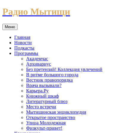
Перейти
Радио Мытищи
к
содержимому
Меню
Главная
Новости
Подкасты
Программы
Академчас
Архивариус
Без претензий! Коллекция увлечений
В ритме большого города
Вестник правопорядка
Врача вызывали?
Карьера.Ру
Книжный шкаф
Литературный блюз
Место встречи
Мытищинская энциклопедия
Открытое пространство
Улица Молодежная
Физкульт-привет!