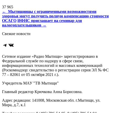
37 965
Навигация
←
Мытищинцы с ограниченными возможностями
здоровья могут получить полную компенсацию стоимости
по
ОСАГО
ИФНС приглашает на семинар для
записям
налогоплательщиков
→
Свежие новости
Telegram
ВКонтакте
Сетевое издание «Радио Мытищи» зарегистрировано в
Федеральной службе по надзору в сфере связи,
информационных технологий и массовых коммуникаций
(Роскомнадзор: свидетельство о регистрации серия ЭЛ № ФС
77 – 82061 от 05 октября 2021 г.).
Учредитель МАУ "ТВ Мытищи"
Главный редактор Крючкова Анна Борисовна.
Адрес редакции: 141008, Московская обл. г.Мытищи, ул.
Мира, д.7, к.1