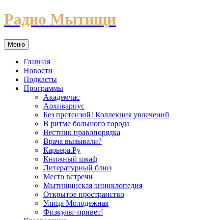
Перейти
Радио Мытищи
к
содержимому
Меню
Главная
Новости
Подкасты
Программы
Академчас
Архивариус
Без претензий! Коллекция увлечений
В ритме большого города
Вестник правопорядка
Врача вызывали?
Карьера.Ру
Книжный шкаф
Литературный блюз
Место встречи
Мытищинская энциклопедия
Открытое пространство
Улица Молодежная
Физкульт-привет!