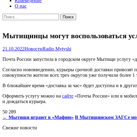
Краеведение
О нас
Найти:
Мытищинцы могут воспользоваться услу
21.10.2022
Новости
Radio Mytyshi
Почта России запустила в городском округе Мытищи услугу «до
Согласно нововведению, курьеры срочной доставки привозят по
совокупности жители всех трех округов уже получили более 1 
В ближайшее время «доставка за час» будет доступна и в други
Оформить услугу можно на
сайте
«Почты России» или в мобиль
и дождаться курьера.
50 289
Навигация
←
Мытищи играют в «Мафию»
В Мытищинском ЗАГСе но
по
Свежие новости
записям