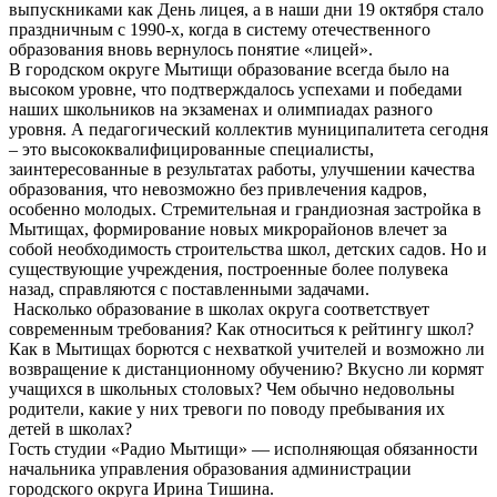
выпускниками как День лицея, а в наши дни 19 октября стало
праздничным с 1990-х, когда в систему отечественного
образования вновь вернулось понятие «лицей».
В городском округе Мытищи образование всегда было на
высоком уровне, что подтверждалось успехами и победами
наших школьников на экзаменах и олимпиадах разного
уровня. А педагогический коллектив муниципалитета сегодня
– это высококвалифицированные специалисты,
заинтересованные в результатах работы, улучшении качества
образования, что невозможно без привлечения кадров,
особенно молодых. Стремительная и грандиозная застройка в
Мытищах, формирование новых микрорайонов влечет за
собой необходимость строительства школ, детских садов. Но и
существующие учреждения, построенные более полувека
назад, справляются с поставленными задачами.
Насколько образование в школах округа соответствует
современным требования? Как относиться к рейтингу школ?
Как в Мытищах борются с нехваткой учителей и возможно ли
возвращение к дистанционному обучению? Вкусно ли кормят
учащихся в школьных столовых? Чем обычно недовольны
родители, какие у них тревоги по поводу пребывания их
детей в школах?
Гость студии «Радио Мытищи» — исполняющая обязанности
начальника управления образования администрации
городского округа Ирина Тишина.