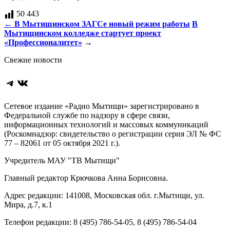
50 443
Навигация
←
В Мытищинском ЗАГСе новый режим работы
В
Мытищинском колледже стартует проект
по
«Профессионалитет»
→
записям
Свежие новости
Telegram
ВКонтакте
Сетевое издание «Радио Мытищи» зарегистрировано в
Федеральной службе по надзору в сфере связи,
информационных технологий и массовых коммуникаций
(Роскомнадзор: свидетельство о регистрации серия ЭЛ № ФС
77 – 82061 от 05 октября 2021 г.).
Учредитель МАУ "ТВ Мытищи"
Главный редактор Крючкова Анна Борисовна.
Адрес редакции: 141008, Московская обл. г.Мытищи, ул.
Мира, д.7, к.1
Телефон редакции: 8 (495) 786-54-05, 8 (495) 786-54-04