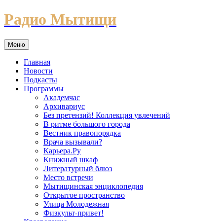
Перейти
Радио Мытищи
к
содержимому
Меню
Главная
Новости
Подкасты
Программы
Академчас
Архивариус
Без претензий! Коллекция увлечений
В ритме большого города
Вестник правопорядка
Врача вызывали?
Карьера.Ру
Книжный шкаф
Литературный блюз
Место встречи
Мытищинская энциклопедия
Открытое пространство
Улица Молодежная
Физкульт-привет!