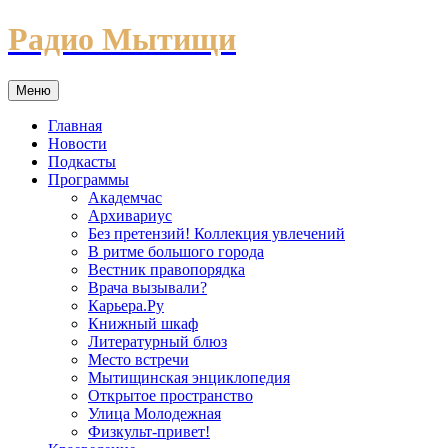
Перейти
Радио Мытищи
к
содержимому
Меню
Главная
Новости
Подкасты
Программы
Академчас
Архивариус
Без претензий! Коллекция увлечений
В ритме большого города
Вестник правопорядка
Врача вызывали?
Карьера.Ру
Книжный шкаф
Литературный блюз
Место встречи
Мытищинская энциклопедия
Открытое пространство
Улица Молодежная
Физкульт-привет!