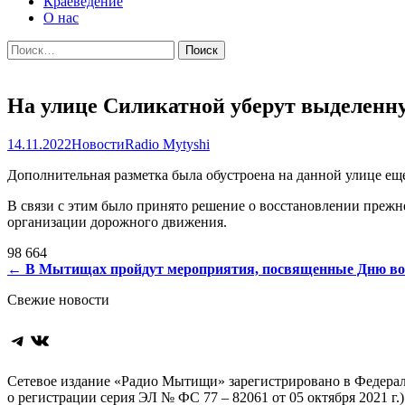
Краеведение
О нас
Найти:
На улице Силикатной уберут выделенну
14.11.2022
Новости
Radio Mytyshi
Дополнительная разметка была обустроена на данной улице ещ
В связи с этим было принято решение о восстановлении преж
организации дорожного движения.
98 664
Навигация
←
В Мытищах пройдут мероприятия, посвященные Дню во
по
Свежие новости
записям
Telegram
ВКонтакте
Сетевое издание «Радио Мытищи» зарегистрировано в Федерал
о регистрации серия ЭЛ № ФС 77 – 82061 от 05 октября 2021 г.)