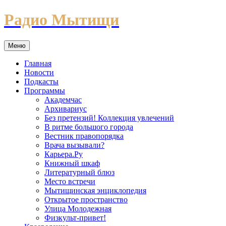
Перейти
Радио Мытищи
к
содержимому
Меню
Главная
Новости
Подкасты
Программы
Академчас
Архивариус
Без претензий! Коллекция увлечений
В ритме большого города
Вестник правопорядка
Врача вызывали?
Карьера.Ру
Книжный шкаф
Литературный блюз
Место встречи
Мытищинская энциклопедия
Открытое пространство
Улица Молодежная
Физкульт-привет!