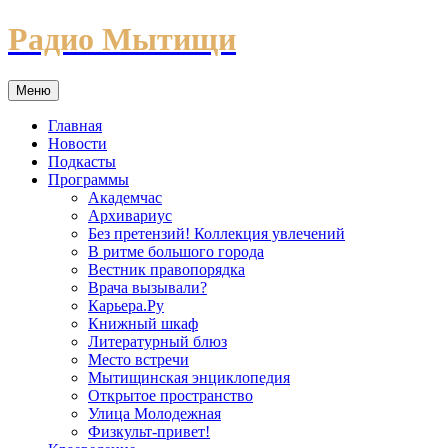
Перейти
Радио Мытищи
к
содержимому
Меню
Главная
Новости
Подкасты
Программы
Академчас
Архивариус
Без претензий! Коллекция увлечений
В ритме большого города
Вестник правопорядка
Врача вызывали?
Карьера.Ру
Книжный шкаф
Литературный блюз
Место встречи
Мытищинская энциклопедия
Открытое пространство
Улица Молодежная
Физкульт-привет!