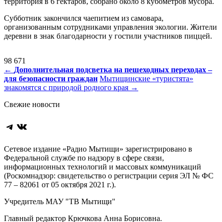
территория в 6 гектаров, собрано около 8 кубометров мусора.
Субботник закончился чаепитием из самовара,
организованным сотрудниками управления экологии. Жители
деревни в знак благодарности у гостили участников пиццей.
98 671
Навигация
←
Дополнительная подсветка на пешеходных переходах –
для безопасности граждан
Мытищинские «туристята»
по
знакомятся с природой родного края
→
записям
Свежие новости
Telegram
ВКонтакте
Сетевое издание «Радио Мытищи» зарегистрировано в
Федеральной службе по надзору в сфере связи,
информационных технологий и массовых коммуникаций
(Роскомнадзор: свидетельство о регистрации серия ЭЛ № ФС
77 – 82061 от 05 октября 2021 г.).
Учредитель МАУ "ТВ Мытищи"
Главный редактор Крючкова Анна Борисовна.