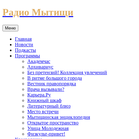
Перейти
Радио Мытищи
к
содержимому
Меню
Главная
Новости
Подкасты
Программы
Академчас
Архивариус
Без претензий! Коллекция увлечений
В ритме большого города
Вестник правопорядка
Врача вызывали?
Карьера.Ру
Книжный шкаф
Литературный блюз
Место встречи
Мытищинская энциклопедия
Открытое пространство
Улица Молодежная
Физкульт-привет!