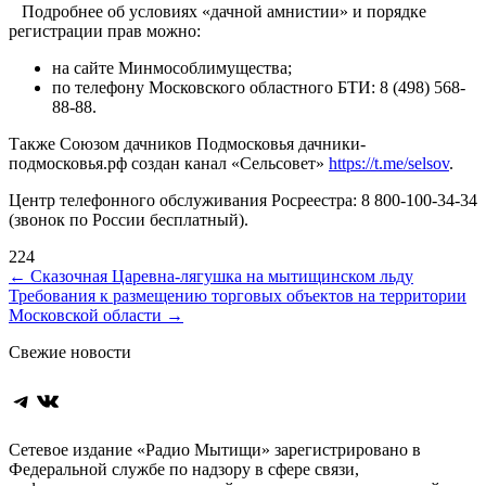
⠀Подробнее об условиях «дачной амнистии» и порядке
регистрации прав можно:
на сайте Минмособлимущества;
по телефону Московского областного БТИ: 8 (498) 568-
88-88.
Также Союзом дачников Подмосковья дачники-
подмосковья.рф создан канал «Сельсовет»
https://t.me/selsov
.
Центр телефонного обслуживания Росреестра: 8 800-100-34-34
(звонок по России бесплатный).
224
Навигация
←
Сказочная Царевна‑лягушка на мытищинском льду
Требования к размещению торговых объектов на территории
по
Московской области
→
записям
Свежие новости
Telegram
ВКонтакте
Сетевое издание «Радио Мытищи» зарегистрировано в
Федеральной службе по надзору в сфере связи,