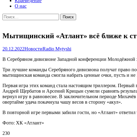
Краеведение
О нас
Найти:
Мытищинский «Атлант» всё ближе к ст
20.12.2022
Новости
Radio Mytyshi
В Серебряном дивизионе Западной конференции Молодёжной х
Три лучшие команды Серебряного дивизиона получат право по
мытищинская команда смогла набрать ценные очки, пусть и не
Первая игра этих команд стала настоящим триллером. Первый п
Андрей Щербатов и Арсений Крицын сумели сравнять результат
вернул игру в равновесие. В заключительном периоде Михачёв 
овертайме удача покачнула чашу весов в сторону «акул».
В повторной игре первыми забили гости, но «Атлант» ответи
Фото: ХК «Атлант»
230