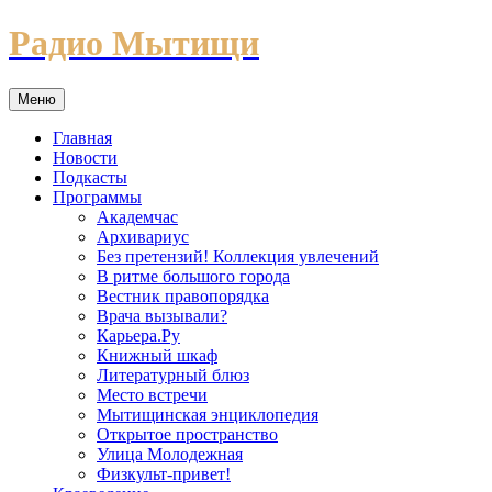
Перейти
Радио Мытищи
к
содержимому
Меню
Главная
Новости
Подкасты
Программы
Академчас
Архивариус
Без претензий! Коллекция увлечений
В ритме большого города
Вестник правопорядка
Врача вызывали?
Карьера.Ру
Книжный шкаф
Литературный блюз
Место встречи
Мытищинская энциклопедия
Открытое пространство
Улица Молодежная
Физкульт-привет!