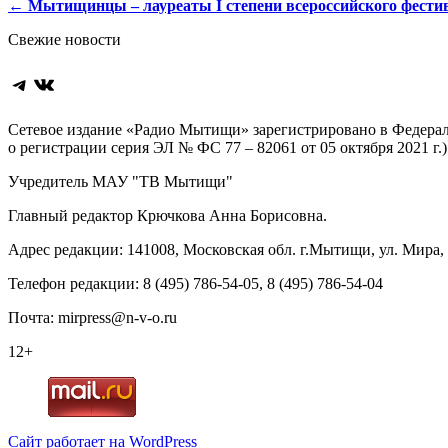
Навигация
←
Мытищинцы – лауреаты
I
степени всероссийского фести
по
Свежие новости
записям
Telegram
ВКонтакте
Сетевое издание «Радио Мытищи» зарегистрировано в Федерал
о регистрации серия ЭЛ № ФС 77 – 82061 от 05 октября 2021 г.)
Учредитель МАУ "ТВ Мытищи"
Главный редактор Крючкова Анна Борисовна.
Адрес редакции: 141008, Московская обл. г.Мытищи, ул. Мира, д
Телефон редакции: 8 (495) 786-54-05, 8 (495) 786-54-04
Почта: mirpress@n-v-o.ru
12+
Сайт работает на WordPress