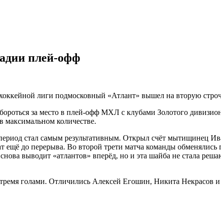
адии плей-офф
оккейной лиги подмосковный «Атлант» вышел на вторую строч
бороться за место в плей-офф МХЛ с клубами Золотого дивизио
 в максимальном количестве.
ериод стал самым результативным. Открыл счёт мытищинец Иван 
 ещё до перерыва. Во второй трети матча команды обменялись 
снова выводит «атлантов» вперёд, но и эта шайба не стала реша
л тремя голами. Отличились Алексей Егошин, Никита Некрасов и