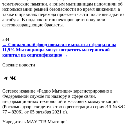
тематические памятки, а юным мытищинцам напомнили об
использовании ремней безопасности во время движения, а
также о правилах перехода проезжей части после высадки из
автобуса. В подарок от инспекторов дети получили
световозвращающие браслеты.
234
Навигация
←
Социальный фонд повысил выплаты с февраля на
11,9%
Мытищинцы могут потратить
материнский
по
капитал
на соцгазификацию
→
записям
Свежие новости
Telegram
ВКонтакте
Сетевое издание «Радио Мытищи» зарегистрировано в
Федеральной службе по надзору в сфере связи,
информационных технологий и массовых коммуникаций
(Роскомнадзор: свидетельство о регистрации серия ЭЛ № ФС
77 – 82061 от 05 октября 2021 г.).
Учредитель МАУ "ТВ Мытищи"