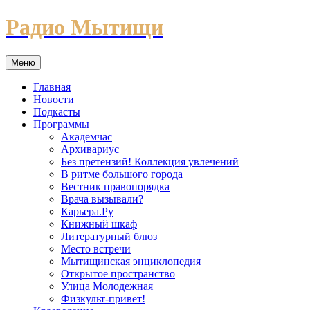
Перейти
Радио Мытищи
к
содержимому
Меню
Главная
Новости
Подкасты
Программы
Академчас
Архивариус
Без претензий! Коллекция увлечений
В ритме большого города
Вестник правопорядка
Врача вызывали?
Карьера.Ру
Книжный шкаф
Литературный блюз
Место встречи
Мытищинская энциклопедия
Открытое пространство
Улица Молодежная
Физкульт-привет!