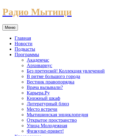
Перейти
Радио Мытищи
к
содержимому
Меню
Главная
Новости
Подкасты
Программы
Академчас
Архивариус
Без претензий! Коллекция увлечений
В ритме большого города
Вестник правопорядка
Врача вызывали?
Карьера.Ру
Книжный шкаф
Литературный блюз
Место встречи
Мытищинская энциклопедия
Открытое пространство
Улица Молодежная
Физкульт-привет!