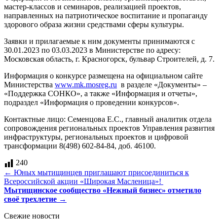
мастер-классов и семинаров, реализацией проектов,
направленных на патриотическое воспитание и пропаганду
здорового образа жизни средствами сферы культуры.
Заявки и прилагаемые к ним документы принимаются с
30.01.2023 по 03.03.2023 в Министерстве по адресу:
Московская область, г. Красногорск, бульвар Строителей, д. 7.
Информация о конкурсе размещена на официальном сайте
Министерства
www.mk.mosreg.ru
в разделе «Документы» –
«Поддержка СОНКО», а также «Информация и отчеты»,
подраздел «Информация о проведении конкурсов».
Контактные лицо: Семенцова Е.С., главный аналитик отдела
сопровождения региональных проектов Управления развития
инфраструктуры, региональных проектов и цифровой
трансформации 8(498) 602-84-84, доб. 46100.
240
Навигация
←
Юных мытищинцев приглашают присоединиться к
Всероссийской акции «Широкая Масленица»!
по
Мытищинское сообщество «Нежный бизнес» отметило
записям
своё трехлетие
→
Свежие новости