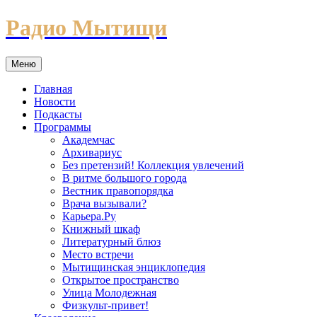
Перейти
Радио Мытищи
к
содержимому
Меню
Главная
Новости
Подкасты
Программы
Академчас
Архивариус
Без претензий! Коллекция увлечений
В ритме большого города
Вестник правопорядка
Врача вызывали?
Карьера.Ру
Книжный шкаф
Литературный блюз
Место встречи
Мытищинская энциклопедия
Открытое пространство
Улица Молодежная
Физкульт-привет!