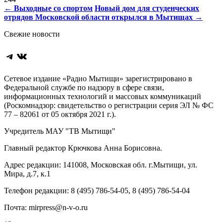
Навигация
←
Выходные со спортом
Новый дом для студенческих
отрядов Московской области открылся в Мытищах
→
по
Свежие новости
записям
Telegram
ВКонтакте
Сетевое издание «Радио Мытищи» зарегистрировано в
Федеральной службе по надзору в сфере связи,
информационных технологий и массовых коммуникаций
(Роскомнадзор: свидетельство о регистрации серия ЭЛ № ФС
77 – 82061 от 05 октября 2021 г.).
Учредитель МАУ "ТВ Мытищи"
Главный редактор Крючкова Анна Борисовна.
Адрес редакции: 141008, Московская обл. г.Мытищи, ул.
Мира, д.7, к.1
Телефон редакции: 8 (495) 786-54-05, 8 (495) 786-54-04
Почта: mirpress@n-v-o.ru