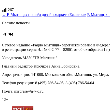
267
Навигация
←
В Мытищах прошёл дизайн‑маркет «Ежевика»
В Мытищах п
по
Свежие новости
записям
Telegram
ВКонтакте
Сетевое издание «Радио Мытищи» зарегистрировано в Федерал
о регистрации серия ЭЛ № ФС 77 – 82061 от 05 октября 2021 г.)
Учредитель МАУ "ТВ Мытищи"
Главный редактор Крючкова Анна Борисовна.
Адрес редакции: 141008, Московская обл. г.Мытищи, ул. Мира, д
Телефон редакции: 8 (495) 786-54-05, 8 (495) 786-54-04
Почта: mirpress@n-v-o.ru
12+