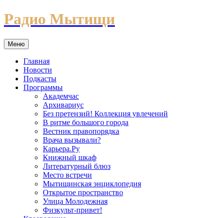
Перейти
Радио Мытищи
к
содержимому
Меню
Главная
Новости
Подкасты
Программы
Академчас
Архивариус
Без претензий! Коллекция увлечений
В ритме большого города
Вестник правопорядка
Врача вызывали?
Карьера.Ру
Книжный шкаф
Литературный блюз
Место встречи
Мытищинская энциклопедия
Открытое пространство
Улица Молодежная
Физкульт-привет!