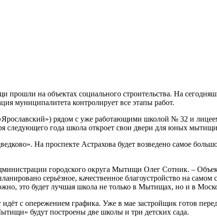
 прошли на объектах социального строительства. На сегодняш
ия муниципалитета контролирует все этапы работ.
«Ярославский») рядом с уже работающими школой № 32 и лицеем
ября следующего года школа откроет свои двери для юных мытищ
едково». На проспекте Астрахова будет возведено самое большое
 администрации городского округа Мытищи Олег Сотник. – Объек
планировано серьёзное, качественное благоустройство на самом
жно, это будет лучшая школа не только в Мытищах, но и в Моск
идёт с опережением графика. Уже в мае застройщик готов перед
ытищи» будут построены две школы и три детских сада.