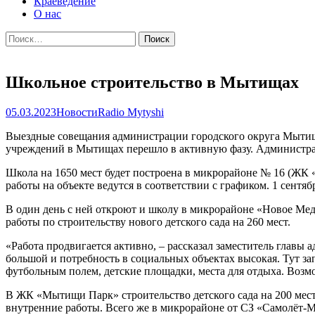
Краеведение
О нас
Найти:
Школьное строительство в Мытищах
05.03.2023
Новости
Radio Mytyshi
Выездные совещания администрации городского округа Мытищи
учреждений в Мытищах перешло в активную фазу. Администрац
Школа на 1650 мест будет построена в микрорайоне № 16 (ЖК 
работы на объекте ведутся в соответствии с графиком. 1 сент
В один день с ней откроют и школу в микрорайоне «Новое Медв
работы по строительству нового детского сада на 260 мест.
«Работа продвигается активно, – рассказал заместитель главы
большой и потребность в социальных объектах высокая. Тут за
футбольным полем, детские площадки, места для отдыха. Возмо
В ЖК «Мытищи Парк» строительство детского сада на 200 мест 
внутренние работы. Всего же в микрорайоне от СЗ «Самолёт-М