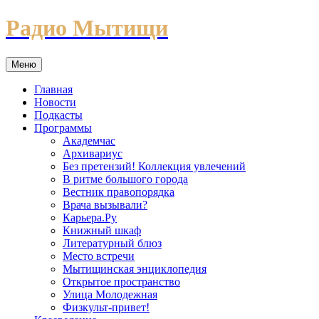
Перейти
Радио Мытищи
к
содержимому
Меню
Главная
Новости
Подкасты
Программы
Академчас
Архивариус
Без претензий! Коллекция увлечений
В ритме большого города
Вестник правопорядка
Врача вызывали?
Карьера.Ру
Книжный шкаф
Литературный блюз
Место встречи
Мытищинская энциклопедия
Открытое пространство
Улица Молодежная
Физкульт-привет!