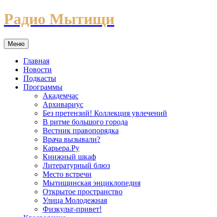
Перейти
Радио Мытищи
к
содержимому
Меню
Главная
Новости
Подкасты
Программы
Академчас
Архивариус
Без претензий! Коллекция увлечений
В ритме большого города
Вестник правопорядка
Врача вызывали?
Карьера.Ру
Книжный шкаф
Литературный блюз
Место встречи
Мытищинская энциклопедия
Открытое пространство
Улица Молодежная
Физкульт-привет!