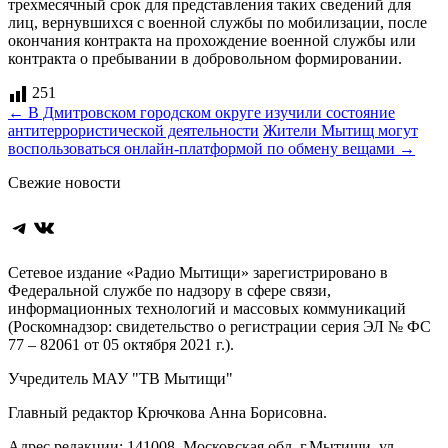
трехмесячный срок для представления таких сведений для
лиц, вернувшихся с военной службы по мобилизации, после
окончания контракта на прохождение военной службы или
контракта о пребывании в добровольном формировании.
251
Навигация
←
В Дмитровском городском округе изучили состояние
антитеррористической деятельности
Жители Мытищ могут
по
воспользоваться онлайн‑платформой по обмену вещами
→
записям
Свежие новости
Telegram
ВКонтакте
Сетевое издание «Радио Мытищи» зарегистрировано в
Федеральной службе по надзору в сфере связи,
информационных технологий и массовых коммуникаций
(Роскомнадзор: свидетельство о регистрации серия ЭЛ № ФС
77 – 82061 от 05 октября 2021 г.).
Учредитель МАУ "ТВ Мытищи"
Главный редактор Крючкова Анна Борисовна.
Адрес редакции: 141008, Московская обл. г.Мытищи, ул.