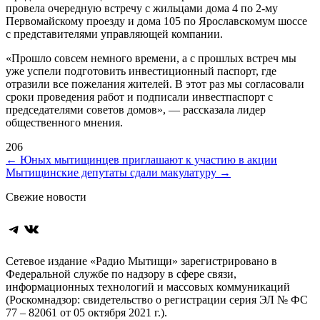
провела очередную встречу с жильцами дома 4 по 2-му
Первомайскому проезду и дома 105 по Ярославскомум шоссе
с представителями управляющей компании.
«Прошло совсем немного времени, а с прошлых встреч мы
уже успели подготовить инвестиционный паспорт, где
отразили все пожелания жителей. В этот раз мы согласовали
сроки проведения работ и подписали инвестпаспорт с
председателями советов домов», — рассказала лидер
общественного мнения.
206
Навигация
←
Юных мытищинцев приглашают к участию в акции
Мытищинские депутаты сдали макулатуру
→
по
Свежие новости
записям
Telegram
ВКонтакте
Сетевое издание «Радио Мытищи» зарегистрировано в
Федеральной службе по надзору в сфере связи,
информационных технологий и массовых коммуникаций
(Роскомнадзор: свидетельство о регистрации серия ЭЛ № ФС
77 – 82061 от 05 октября 2021 г.).