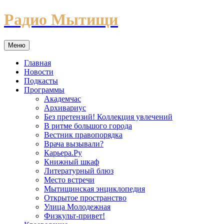
Перейти
Радио Мытищи
к
содержимому
Меню
Главная
Новости
Подкасты
Программы
Академчас
Архивариус
Без претензий! Коллекция увлечений
В ритме большого города
Вестник правопорядка
Врача вызывали?
Карьера.Ру
Книжный шкаф
Литературный блюз
Место встречи
Мытищинская энциклопедия
Открытое пространство
Улица Молодежная
Физкульт-привет!