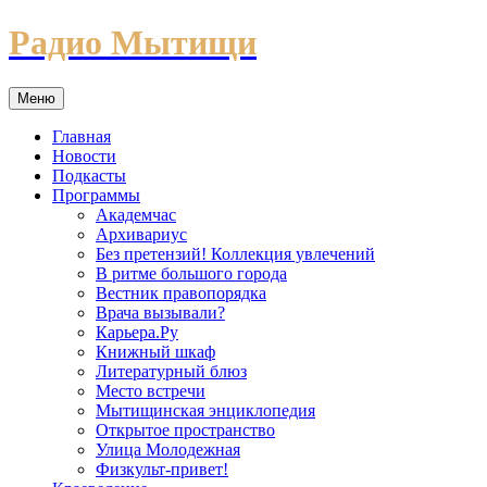
Перейти
Радио Мытищи
к
содержимому
Меню
Главная
Новости
Подкасты
Программы
Академчас
Архивариус
Без претензий! Коллекция увлечений
В ритме большого города
Вестник правопорядка
Врача вызывали?
Карьера.Ру
Книжный шкаф
Литературный блюз
Место встречи
Мытищинская энциклопедия
Открытое пространство
Улица Молодежная
Физкульт-привет!