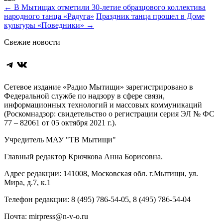
Навигация
←
В Мытищах отметили 30‑летие образцового коллектива
народного танца «Радуга»
Праздник танца прошел в Доме
по
культуры «Поведники»
→
записям
Свежие новости
Telegram
ВКонтакте
Сетевое издание «Радио Мытищи» зарегистрировано в
Федеральной службе по надзору в сфере связи,
информационных технологий и массовых коммуникаций
(Роскомнадзор: свидетельство о регистрации серия ЭЛ № ФС
77 – 82061 от 05 октября 2021 г.).
Учредитель МАУ "ТВ Мытищи"
Главный редактор Крючкова Анна Борисовна.
Адрес редакции: 141008, Московская обл. г.Мытищи, ул.
Мира, д.7, к.1
Телефон редакции: 8 (495) 786-54-05, 8 (495) 786-54-04
Почта: mirpress@n-v-o.ru