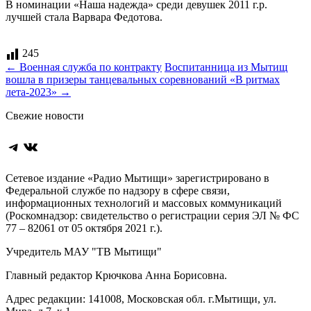
В номинации «Наша надежда» среди девушек 2011 г.р.
лучшей стала Варвара Федотова.
245
Навигация
←
Военная служба по контракту
Воспитанница из Мытищ
вошла в призеры танцевальных соревнований «В ритмах
по
лета-2023»
→
записям
Свежие новости
Telegram
ВКонтакте
Сетевое издание «Радио Мытищи» зарегистрировано в
Федеральной службе по надзору в сфере связи,
информационных технологий и массовых коммуникаций
(Роскомнадзор: свидетельство о регистрации серия ЭЛ № ФС
77 – 82061 от 05 октября 2021 г.).
Учредитель МАУ "ТВ Мытищи"
Главный редактор Крючкова Анна Борисовна.
Адрес редакции: 141008, Московская обл. г.Мытищи, ул.