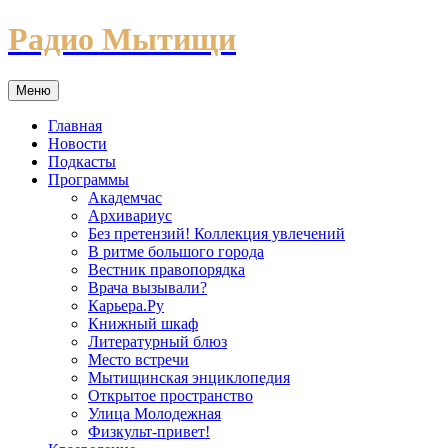
Перейти
Радио Мытищи
к
содержимому
Меню
Главная
Новости
Подкасты
Программы
Академчас
Архивариус
Без претензий! Коллекция увлечений
В ритме большого города
Вестник правопорядка
Врача вызывали?
Карьера.Ру
Книжный шкаф
Литературный блюз
Место встречи
Мытищинская энциклопедия
Открытое пространство
Улица Молодежная
Физкульт-привет!