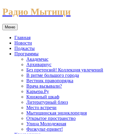
Перейти
Радио Мытищи
к
содержимому
Меню
Главная
Новости
Подкасты
Программы
Академчас
Архивариус
Без претензий! Коллекция увлечений
В ритме большого города
Вестник правопорядка
Врача вызывали?
Карьера.Ру
Книжный шкаф
Литературный блюз
Место встречи
Мытищинская энциклопедия
Открытое пространство
Улица Молодежная
Физкульт-привет!