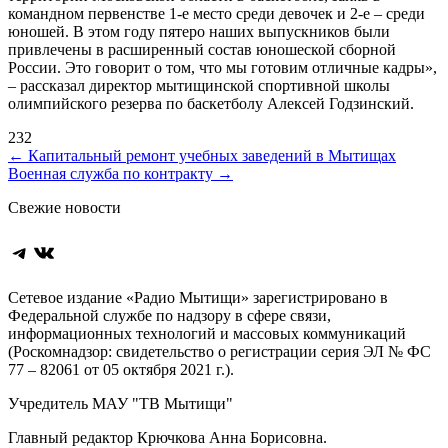
командном первенстве 1-е место среди девочек и 2-е – среди
юношей. В этом году пятеро наших выпускников были
привлечены в расширенный состав юношеской сборной
России. Это говорит о том, что мы готовим отличные кадры»,
– рассказал директор мытищинской спортивной школы
олимпийского резерва по баскетболу Алексей Годзинский.
232
Навигация
←
Капитальный ремонт учебных заведений в Мытищах
Военная служба по контракту
→
по
Свежие новости
записям
Telegram
ВКонтакте
Сетевое издание «Радио Мытищи» зарегистрировано в
Федеральной службе по надзору в сфере связи,
информационных технологий и массовых коммуникаций
(Роскомнадзор: свидетельство о регистрации серия ЭЛ № ФС
77 – 82061 от 05 октября 2021 г.).
Учредитель МАУ "ТВ Мытищи"
Главный редактор Крючкова Анна Борисовна.