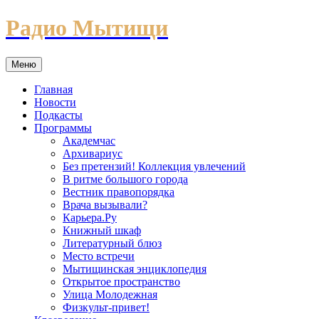
Перейти
Радио Мытищи
к
содержимому
Меню
Главная
Новости
Подкасты
Программы
Академчас
Архивариус
Без претензий! Коллекция увлечений
В ритме большого города
Вестник правопорядка
Врача вызывали?
Карьера.Ру
Книжный шкаф
Литературный блюз
Место встречи
Мытищинская энциклопедия
Открытое пространство
Улица Молодежная
Физкульт-привет!