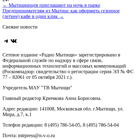
Навигация
←
Мытищинцев приглашают на ночь в парке
Предпринимателям из Мытищ: как оформить сезонное
по
(летнее) кафе в один клик
→
записям
Свежие новости
Telegram
ВКонтакте
Сетевое издание «Радио Мытищи» зарегистрировано в
Федеральной службе по надзору в сфере связи,
информационных технологий и массовых коммуникаций
(Роскомнадзор: свидетельство о регистрации серия ЭЛ № ФС
77 – 82061 от 05 октября 2021 г.).
Учредитель МАУ "ТВ Мытищи"
Главный редактор Крючкова Анна Борисовна.
Адрес редакции: 141008, Московская обл. г.Мытищи, ул.
Мира, д.7, к.1
Телефон редакции: 8 (495) 786-54-05, 8 (495) 786-54-04
Почта: mirpress@n-v-o.ru