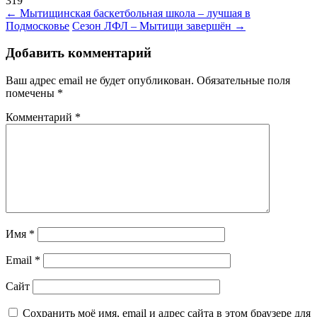
319
Навигация
←
Мытищинская баскетбольная школа – лучшая в
Подмосковье
Сезон ЛФЛ – Мытищи завершён
→
по
записям
Добавить комментарий
Ваш адрес email не будет опубликован.
Обязательные поля
помечены
*
Комментарий
*
Имя
*
Email
*
Сайт
Сохранить моё имя, email и адрес сайта в этом браузере для