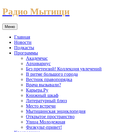
Перейти
Радио Мытищи
к
содержимому
Меню
Главная
Новости
Подкасты
Программы
Академчас
Архивариус
Без претензий! Коллекция увлечений
В ритме большого города
Вестник правопорядка
Врача вызывали?
Карьера.Ру
Книжный шкаф
Литературный блюз
Место встречи
Мытищинская энциклопедия
Открытое пространство
Улица Молодежная
Физкульт-привет!