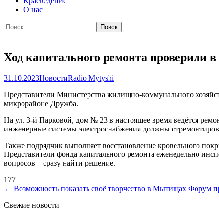
Краеведение
О нас
Найти:
Ход капитального ремонта проверили 
31.10.2023
Новости
Radio Mytyshi
Представители Министерства жилищно-коммунального хозяйст
микрорайоне Дружба.
На ул. 3-й Парковой, дом № 23 в настоящее время ведётся ре
инженерные системы электроснабжения должны отремонтироват
Также подрядчик выполняет восстановление кровельного покрыт
Представители фонда капитального ремонта еженедельно инспе
вопросов – сразу найти решение.
177
Навигация
←
Возможность показать своё творчество в Мытищах
Форум п
по
Свежие новости
записям