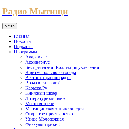
Перейти
Радио Мытищи
к
содержимому
Меню
Главная
Новости
Подкасты
Программы
Академчас
Архивариус
Без претензий! Коллекция увлечений
В ритме большого города
Вестник правопорядка
Врача вызывали?
Карьера.Ру
Книжный шкаф
Литературный блюз
Место встречи
Мытищинская энциклопедия
Открытое пространство
Улица Молодежная
Физкульт-привет!