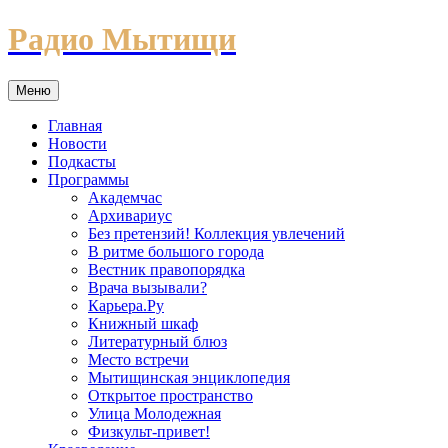
Перейти
Радио Мытищи
к
содержимому
Меню
Главная
Новости
Подкасты
Программы
Академчас
Архивариус
Без претензий! Коллекция увлечений
В ритме большого города
Вестник правопорядка
Врача вызывали?
Карьера.Ру
Книжный шкаф
Литературный блюз
Место встречи
Мытищинская энциклопедия
Открытое пространство
Улица Молодежная
Физкульт-привет!