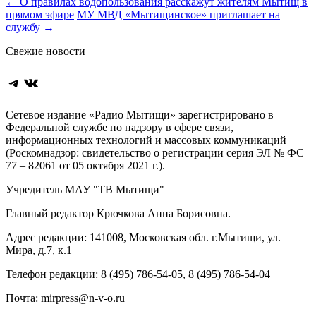
Навигация
←
О правилах водопользования расскажут жителям Мытищ в
прямом эфире
МУ МВД «Мытищинское» приглашает на
по
службу
→
записям
Свежие новости
Telegram
ВКонтакте
Сетевое издание «Радио Мытищи» зарегистрировано в
Федеральной службе по надзору в сфере связи,
информационных технологий и массовых коммуникаций
(Роскомнадзор: свидетельство о регистрации серия ЭЛ № ФС
77 – 82061 от 05 октября 2021 г.).
Учредитель МАУ "ТВ Мытищи"
Главный редактор Крючкова Анна Борисовна.
Адрес редакции: 141008, Московская обл. г.Мытищи, ул.
Мира, д.7, к.1
Телефон редакции: 8 (495) 786-54-05, 8 (495) 786-54-04
Почта: mirpress@n-v-o.ru