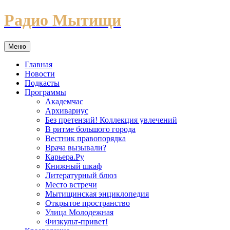
Перейти
Радио Мытищи
к
содержимому
Меню
Главная
Новости
Подкасты
Программы
Академчас
Архивариус
Без претензий! Коллекция увлечений
В ритме большого города
Вестник правопорядка
Врача вызывали?
Карьера.Ру
Книжный шкаф
Литературный блюз
Место встречи
Мытищинская энциклопедия
Открытое пространство
Улица Молодежная
Физкульт-привет!