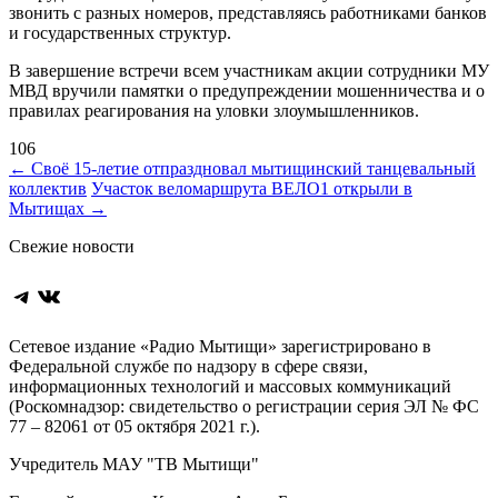
звонить с разных номеров, представляясь работниками банков
и государственных структур.
В завершение встречи всем участникам акции сотрудники МУ
МВД вручили памятки о предупреждении мошенничества и о
правилах реагирования на уловки злоумышленников.
106
Навигация
←
Своё 15-летие отпраздновал мытищинский танцевальный
коллектив
Участок веломаршрута ВЕЛО1 открыли в
по
Мытищах
→
записям
Свежие новости
Telegram
ВКонтакте
Сетевое издание «Радио Мытищи» зарегистрировано в
Федеральной службе по надзору в сфере связи,
информационных технологий и массовых коммуникаций
(Роскомнадзор: свидетельство о регистрации серия ЭЛ № ФС
77 – 82061 от 05 октября 2021 г.).
Учредитель МАУ "ТВ Мытищи"