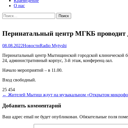
Краеведение
О нас
Найти:
Перинатальный центр МГКБ проводит 
08.08.2022
Новости
Radio Mytyshi
Перинатальный центр Мытищинской городской клинической боль
24, административный корпус, 3-й этаж, конференц-зал.
Начало мероприятий – в 11.00.
Вход свободный.
25 454
Навигация
←
Жителей Мытищ ждут на музыкальном «Открытом микрофо
по
Добавить комментарий
записям
Ваш адрес email не будет опубликован.
Обязательные поля пом