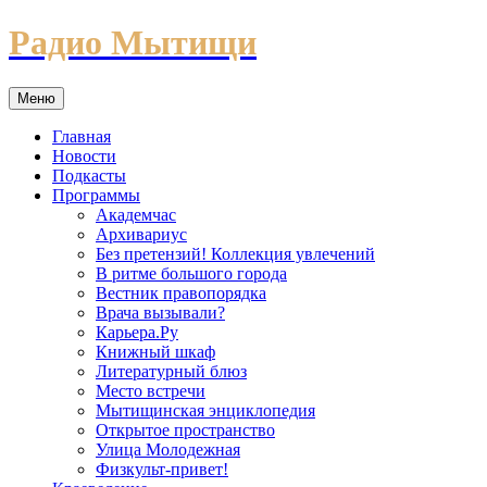
Перейти
Радио Мытищи
к
содержимому
Меню
Главная
Новости
Подкасты
Программы
Академчас
Архивариус
Без претензий! Коллекция увлечений
В ритме большого города
Вестник правопорядка
Врача вызывали?
Карьера.Ру
Книжный шкаф
Литературный блюз
Место встречи
Мытищинская энциклопедия
Открытое пространство
Улица Молодежная
Физкульт-привет!