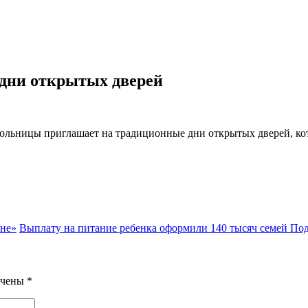
дни открытых дверей
ницы приглашает на традиционные дни открытых дверей, которые
не»
Выплату на питание ребенка оформили 140 тысяч семей П
ечены
*