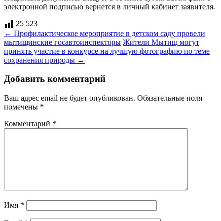
электронной подписью вернется в личный кабинет заявителя.
25 523
Навигация
←
Профилактическое мероприятие в детском саду провели
мытищинские госавтоинспекторы
Жители Мытищ могут
по
принять участие в конкурсе на лучшую фотографию по теме
записям
сохранения природы
→
Добавить комментарий
Ваш адрес email не будет опубликован.
Обязательные поля
помечены
*
Комментарий
*
Имя
*