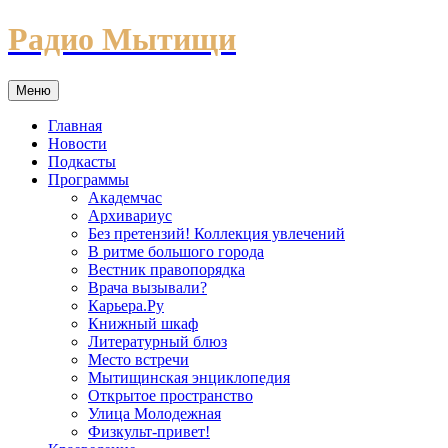
Перейти
Радио Мытищи
к
содержимому
Меню
Главная
Новости
Подкасты
Программы
Академчас
Архивариус
Без претензий! Коллекция увлечений
В ритме большого города
Вестник правопорядка
Врача вызывали?
Карьера.Ру
Книжный шкаф
Литературный блюз
Место встречи
Мытищинская энциклопедия
Открытое пространство
Улица Молодежная
Физкульт-привет!