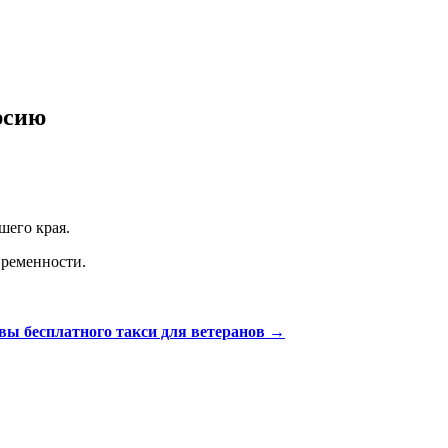
рсию
шего края.
временности.
 бесплатного такси для ветеранов
→