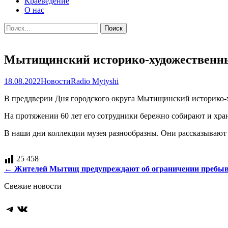
Краеведение
О нас
Найти:
Мытищинский историко-художественны
18.08.2022
Новости
Radio Mytyshi
В преддверии Дня городского округа Мытищинский историко-
На протяжении 60 лет его сотрудники бережно собирают и хран
В наши дни коллекции музея разнообразны. Они рассказывают об
25 458
Навигация
←
Жителей Мытищ предупреждают об ограничении пребыв
по
Свежие новости
записям
Telegram
ВКонтакте