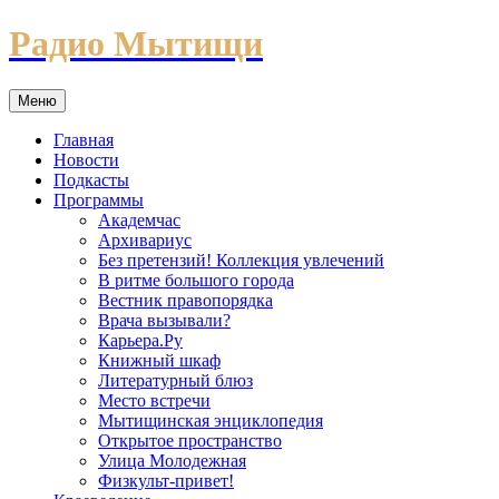
Перейти
Радио Мытищи
к
содержимому
Меню
Главная
Новости
Подкасты
Программы
Академчас
Архивариус
Без претензий! Коллекция увлечений
В ритме большого города
Вестник правопорядка
Врача вызывали?
Карьера.Ру
Книжный шкаф
Литературный блюз
Место встречи
Мытищинская энциклопедия
Открытое пространство
Улица Молодежная
Физкульт-привет!