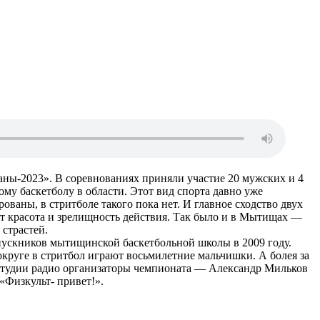
аны-2023». В соревнованиях приняли участие 20 мужских и 4
у баскетболу в области. Этот вид спорта давно уже
ваны, в стритболе такого пока нет. И главное сходство двух
ит красота и зрелищность действия. Так было и в Мытищах —
страстей.
ыпускников мытищинской баскетбольной школы в 2009 году.
округе в стритбол играют восьмилетние мальчишки. А болея за
в студии радио организаторы чемпионата — Александр Мильков
Физкульт- привет!».