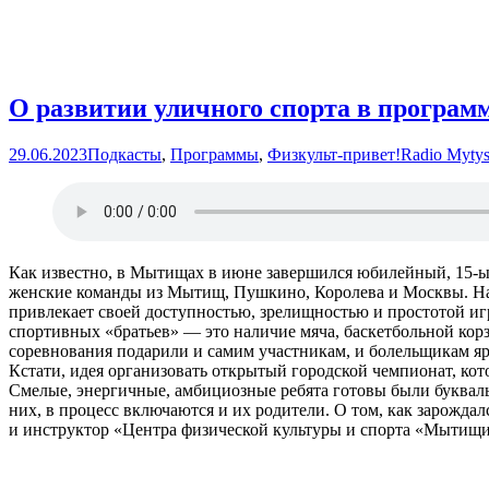
О развитии уличного спорта в програм
29.06.2023
Подкасты
,
Программы
,
Физкульт-привет!
Radio Mytys
Как известно, в Мытищах в июне завершился юбилейный, 15-ый
женские команды из Мытищ, Пушкино, Королева и Москвы. На п
привлекает своей доступностью, зрелищностью и простотой игры
спортивных «братьев» — это наличие мяча, баскетбольной кор
соревнования подарили и самим участникам, и болельщикам яр
Кстати, идея организовать открытый городской чемпионат, ко
Смелые, энергичные, амбициозные ребята готовы были буквальн
них, в процесс включаются и их родители. О том, как зарожд
и инструктор «Центра физической культуры и спорта «Мытищи