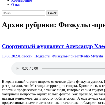
Краеведение
О нас
Найти:
Архив рубрики: Физкульт-при
Спортивный журналист Александр Хлес
13.08.2023
Новости
,
Подкасты
,
Физкульт-привет!
Radio Mytyshi
Вчера в нашей стране широко отметили День физкультурника. 
раз доказали, что Мытищи -территория спорта. Кроме того, в 
спорта и профессионалы, а также люди, которые своим трудом
материалы непросто- одних только фактов, как правило, быва
навыки менеджера, да и просто любить спорт. А еще лучше са
профессиональными и личностными качествами обладает гост