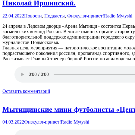
Николай Иршинский.
22.04.2022
Новости
,
Подкасты
,
Физкульт-привет!
Radio Mytyshi
24 апреля в Ледовом дворце «Арена Мытищи» состоится Перв
космических команд России. В числе главных организаторов 
благотворительной поддержке администрации городского окру
журналистов Подмосковья.
Главная цель мероприятия — патриотическое воспитание молод
подрастающего поколения россиян, пропаганда спортивного, зд
Рассказывает Главный тренер сборной России по авиамодельн
Оставить комментарий
Мытищинские мини-футболисты «Центр
04.03.2022
Физкульт-привет!
Radio Mytyshi