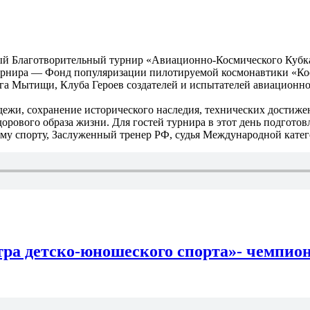
ый Благотворительный турнир «Авиационно-Космического Кубка
турнира — Фонд популяризации пилотируемой космонавтики «Кос
га Мытищи, Клуба Героев создателей и испытателей авиационно
ежи, сохранение исторического наследия, технических достиже
орового образа жизни. Для гостей турнира в этот день подготов
ому спорту, Заслуженный тренер РФ, судья Международной кат
а детско-юношеского спорта»- чемпион