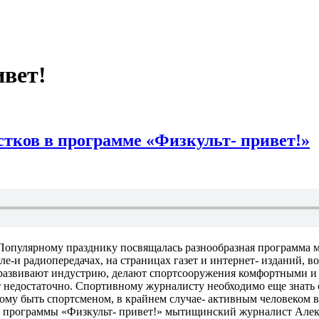
вет!
тков в программе «Физкульт- привет!»
Популярному празднику посвящалась разнообразная программа м
теле-и радиопередачах, на страницах газет и интернет- изданий
 развивают индустрию, делают спортсооружения комфортными и 
ет недостаточно. Спортивному журналисту необходимо еще знать
мому быть спортсменом, в крайнем случае- активным человеком
ь программы «Физкульт- привет!» мытищинский журналист Алек