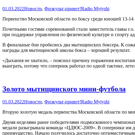
01.03.2022
Новости
,
Физкульт-привет!
Radio Mytyshi
Первенство Московской области по боксу среди юношей 13-14
Почетными гостями соревнований стали заместитель главы г
при поддержке управления по физической культуре и спорту а
В финальные бои пробились два мытищинских боксера. К сожал
награды для мытищинской школы бокса – хороший результат.
«Дыхания не хватило, – пояснил причину поражения воспита
выиграть, потому что соперник работал по одной тактике, летел
Золото мытищинского мини‑футбола
01.03.2022
Новости
,
Физкульт-привет!
Radio Mytyshi
Вторую золотую медаль первенства Московской области по 
Двумя неделями ранее победителями подмосковного чемпионата
медали разыгрывала команда «ЦДЮС-2009». В соперники им до
преимущество. Начало получилось достаточно оптимистичным.