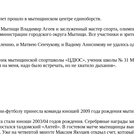
 лет прошло в мытищинском центре единоборств.
.о. Мытищи Владимир Агеев и заслуженный мастер спорта, оли
дминистрации городского округа Мытищи. Все участники и зрит
ению, и Матвею Сенчукову, и Вадиму Анисимову не удалось одо
нник мытищинской спортшколы «ЦДЮС», ученик школы № 31 Матв
 на меня, надо было встречать, но не хватило дыхания».
мини-футболу принесла команда юношей 2009 года рождения м
 стали юноши 2003/04 годов рождения. Серебряные награды зав
стался талдомский «Антей». В гостевом матче мытищинцы выиг
 Уже на четвертой минуте Максим Якушев открыл счет, который