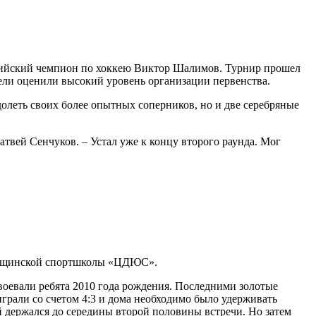
мпийский чемпион по хоккею Виктор Шалимов. Турнир прошел
ели оценили высокий уровень организации первенства.
леть своих более опытных соперников, но и две серебряные
ей Сенчуков. – Устал уже к концу второго раунда. Мог
ытищинской спортшколы «ЦДЮС».
оевали ребята 2010 года рождения. Последними золотые
рали со счетом 4:3 и дома необходимо было удерживать
 держался до середины второй половины встречи. Но затем