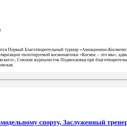
.
ится Первый Благотворительный турнир «Авиационно-Космическ
ляризации пилотируемой космонавтики «Космос – это мы», адми
овского», Союзом журналистов Подмосковья при благотворител
овская.
амодельному спорту, Заслуженный трене