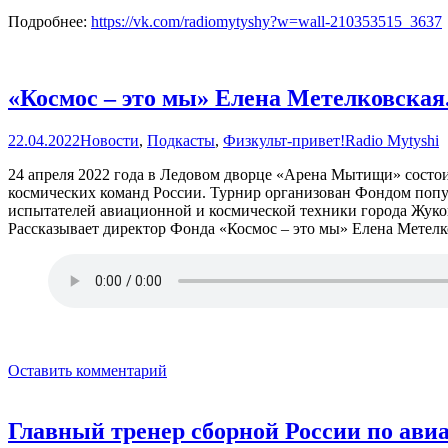
Подробнее:
https://vk.com/radiomytyshy?w=wall-210353515_3637
«Космос – это мы» Елена Метелковская
22.04.2022
Новости
,
Подкасты
,
Физкульт-привет!
Radio Mytyshi
24 апреля 2022 года в Ледовом дворце «Арена Мытищи» состо
космических команд России. Турнир организован Фондом попу
испытателей авиационной и космической техники города Жук
Рассказывает директор Фонда «Космос – это мы» Елена Метелк
Оставить комментарий
Главный тренер сборной России по ави