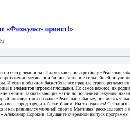
ме «Физкульт- привет!»
hi
 по счету, чемпионат Подмосковья по стритболу «Реальные каб
ротяжении месяца они бились за звание сильнейшей по уличном
. И если в обычном баскетболе все правила строго регламентиро
зины и элементов игровой площадки. Но самое важное, их родн
кие эмоции, захватывающие матчи до последней секунды, накал 
торый впоследствии назвали «Реальные кабаны», появилась у в
о весь город зарядить баскетболом. Им это удалось! Сегодня в 
ался и как развивался уличный спорт в Мытищах, рассказывают 
» Александр Сорокин. Слушайте очередной выпуск программы «