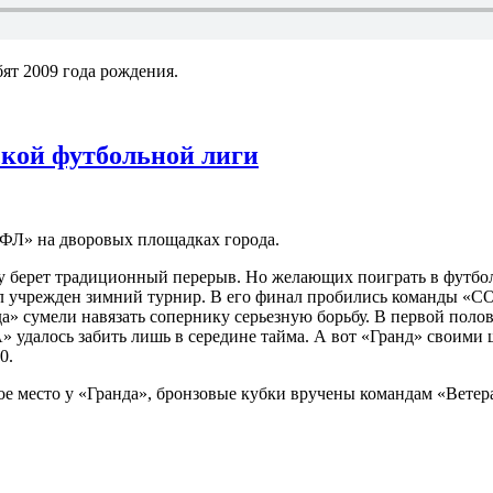
ят 2009 года рождения.
кой футбольной лиги
ФЛ» на дворовых площадках города.
 берет традиционный перерыв. Но желающих поиграть в футбол
был учрежден зимний турнир. В его финал пробились команды «
а» сумели навязать сопернику серьезную борьбу. В первой полов
далось забить лишь в середине тайма. А вот «Гранд» своими ш
0.
е место у «Гранда», бронзовые кубки вручены командам «Ветер