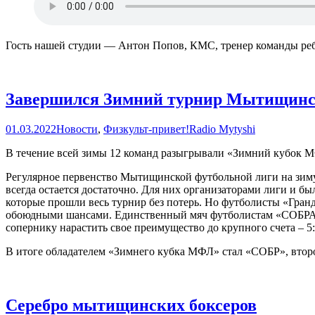
Гость нашей студии — Антон Попов, КМС, тренер команды реб
Завершился Зимний турнир Мытищинс
01.03.2022
Новости
,
Физкульт-привет!
Radio Mytyshi
В течение всей зимы 12 команд разыгрывали «Зимний кубок М
Регулярное первенство Мытищинской футбольной лиги на зиму
всегда остается достаточно. Для них организаторами лиги и 
которые прошли весь турнир без потерь. Но футболисты «Гранд
обоюдными шансами. Единственный мяч футболистам «СОБРА» у
сопернику нарастить свое преимущество до крупного счета – 5:
В итоге обладателем «Зимнего кубка МФЛ» стал «СОБР», второ
Серебро мытищинских боксеров