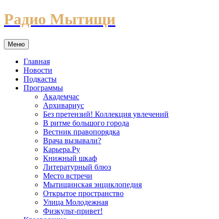
Перейти
Радио Мытищи
к
содержимому
Меню
Главная
Новости
Подкасты
Программы
Академчас
Архивариус
Без претензий! Коллекция увлечений
В ритме большого города
Вестник правопорядка
Врача вызывали?
Карьера.Ру
Книжный шкаф
Литературный блюз
Место встречи
Мытищинская энциклопедия
Открытое пространство
Улица Молодежная
Физкульт-привет!