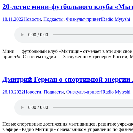
20-летие мини-футбольного клуба «М
18.11.2022
Новости
,
Подкасты
,
Физкульт-привет!
Radio Mytyshi
Мини — футбольный клуб «Мытищи» отмечает в эти дни свое 20
привет!». С гостем студии — Заслуженным тренером России,
Дмитрий Герман о спортивной энерги
26.10.2022
Новости
,
Подкасты
,
Физкульт-привет!
Radio Mytyshi
Новые спортивные достижения мытищинцев, развитие учреждени
в эфире «Радио Мытищи» с начальником управления по физиче