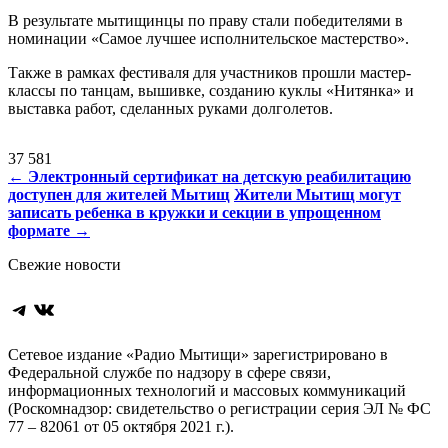
В результате мытищинцы по праву стали победителями в
номинации «Самое лучшее исполнительское мастерство».
Также в рамках фестиваля для участников прошли мастер-
классы по танцам, вышивке, созданию куклы «Нитянка» и
выставка работ, сделанных руками долголетов.
37 581
Навигация
←
Электронный сертификат на детскую реабилитацию
доступен для жителей Мытищ
Жители Мытищ могут
по
записать ребенка в кружки и секции в упрощенном
записям
формате
→
Свежие новости
Telegram
ВКонтакте
Сетевое издание «Радио Мытищи» зарегистрировано в
Федеральной службе по надзору в сфере связи,
информационных технологий и массовых коммуникаций
(Роскомнадзор: свидетельство о регистрации серия ЭЛ № ФС
77 – 82061 от 05 октября 2021 г.).