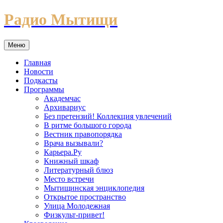
Перейти
Радио Мытищи
к
содержимому
Меню
Главная
Новости
Подкасты
Программы
Академчас
Архивариус
Без претензий! Коллекция увлечений
В ритме большого города
Вестник правопорядка
Врача вызывали?
Карьера.Ру
Книжный шкаф
Литературный блюз
Место встречи
Мытищинская энциклопедия
Открытое пространство
Улица Молодежная
Физкульт-привет!