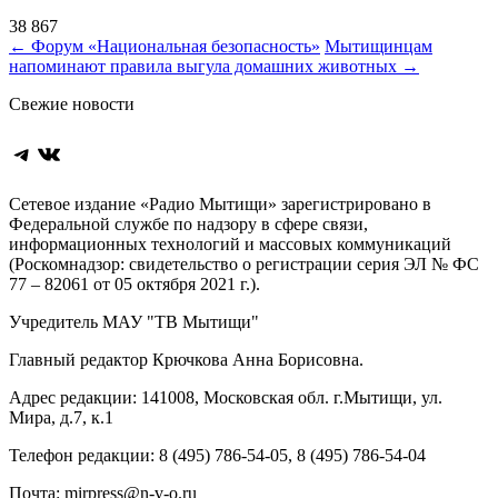
38 867
Навигация
←
Форум «Национальная безопасность»
Мытищинцам
напоминают правила выгула домашних животных
→
по
Свежие новости
записям
Telegram
ВКонтакте
Сетевое издание «Радио Мытищи» зарегистрировано в
Федеральной службе по надзору в сфере связи,
информационных технологий и массовых коммуникаций
(Роскомнадзор: свидетельство о регистрации серия ЭЛ № ФС
77 – 82061 от 05 октября 2021 г.).
Учредитель МАУ "ТВ Мытищи"
Главный редактор Крючкова Анна Борисовна.
Адрес редакции: 141008, Московская обл. г.Мытищи, ул.
Мира, д.7, к.1
Телефон редакции: 8 (495) 786-54-05, 8 (495) 786-54-04
Почта: mirpress@n-v-o.ru