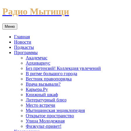
Перейти
Радио Мытищи
к
содержимому
Меню
Главная
Новости
Подкасты
Программы
Академчас
Архивариус
Без претензий! Коллекция увлечений
В ритме большого города
Вестник правопорядка
Врача вызывали?
Карьера.Ру
Книжный шкаф
Литературный блюз
Место встречи
Мытищинская энциклопедия
Открытое пространство
Улица Молодежная
Физкульт-привет!