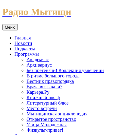
Перейти
Радио Мытищи
к
содержимому
Меню
Главная
Новости
Подкасты
Программы
Академчас
Архивариус
Без претензий! Коллекция увлечений
В ритме большого города
Вестник правопорядка
Врача вызывали?
Карьера.Ру
Книжный шкаф
Литературный блюз
Место встречи
Мытищинская энциклопедия
Открытое пространство
Улица Молодежная
Физкульт-привет!