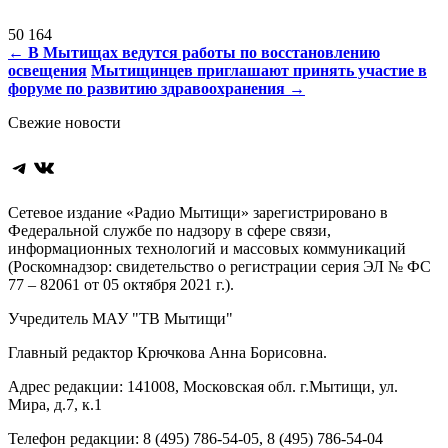
50 164
Навигация
←
В Мытищах ведутся работы по восстановлению
освещения
Мытищинцев приглашают принять участие в
по
форуме по развитию здравоохранения
→
записям
Свежие новости
Telegram
ВКонтакте
Сетевое издание «Радио Мытищи» зарегистрировано в
Федеральной службе по надзору в сфере связи,
информационных технологий и массовых коммуникаций
(Роскомнадзор: свидетельство о регистрации серия ЭЛ № ФС
77 – 82061 от 05 октября 2021 г.).
Учредитель МАУ "ТВ Мытищи"
Главный редактор Крючкова Анна Борисовна.
Адрес редакции: 141008, Московская обл. г.Мытищи, ул.
Мира, д.7, к.1
Телефон редакции: 8 (495) 786-54-05, 8 (495) 786-54-04