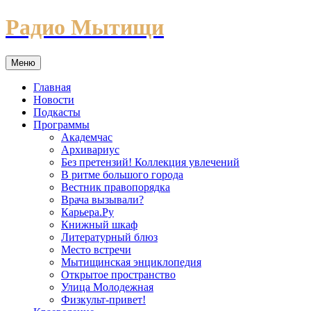
Перейти
Радио Мытищи
к
содержимому
Меню
Главная
Новости
Подкасты
Программы
Академчас
Архивариус
Без претензий! Коллекция увлечений
В ритме большого города
Вестник правопорядка
Врача вызывали?
Карьера.Ру
Книжный шкаф
Литературный блюз
Место встречи
Мытищинская энциклопедия
Открытое пространство
Улица Молодежная
Физкульт-привет!