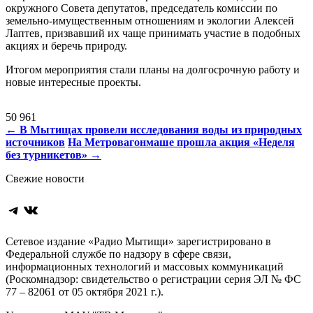
окружного Совета депутатов, председатель комиссии по
земельно-имущественным отношениям и экологии Алексей
Лаптев, призвавший их чаще принимать участие в подобных
акциях и беречь природу.
Итогом мероприятия стали планы на долгосрочную работу и
новые интересные проекты.
50 961
Навигация
←
В Мытищах провели исследования воды из природных
источников
На Метровагонмаше прошла акция «Неделя
по
без турникетов»
→
записям
Свежие новости
Telegram
ВКонтакте
Сетевое издание «Радио Мытищи» зарегистрировано в
Федеральной службе по надзору в сфере связи,
информационных технологий и массовых коммуникаций
(Роскомнадзор: свидетельство о регистрации серия ЭЛ № ФС
77 – 82061 от 05 октября 2021 г.).