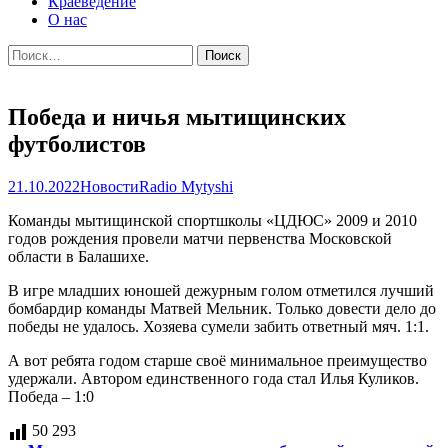
Краеведение
О нас
Найти:
Победа и ничья мытищинских
футболистов
21.10.2022
Новости
Radio Mytyshi
Команды мытищинской спортшколы «ЦДЮС» 2009 и 2010
годов рождения провели матчи первенства Московской
области в Балашихе.
В игре младших юношей дежурным голом отметился лучший
бомбардир команды Матвей Мельник. Только довести дело до
победы не удалось. Хозяева сумели забить ответный мяч. 1:1.
А вот ребята годом старше своё минимальное преимущество
удержали. Автором единственного года стал Илья Куликов.
Победа – 1:0
50 293