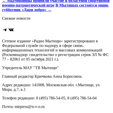
Навигация
←
Мытищинцы приняли участие в областной спортивной
военно-патриотической игре
В Мытищах состоится мини-
по
субботник «Дари добро»
→
записям
Свежие новости
Telegram
ВКонтакте
Сетевое издание «Радио Мытищи» зарегистрировано в
Федеральной службе по надзору в сфере связи,
информационных технологий и массовых коммуникаций
(Роскомнадзор: свидетельство о регистрации серия ЭЛ № ФС
77 – 82061 от 05 октября 2021 г.).
Учредитель МАУ "ТВ Мытищи"
Главный редактор Крючкова Анна Борисовна.
Адрес редакции: 141008, Московская обл. г.Мытищи, ул.
Мира, д.7, к.1
Телефон редакции: 8 (495) 786-54-05, 8 (495) 786-54-04
Почта: mirpress@n-v-o.ru