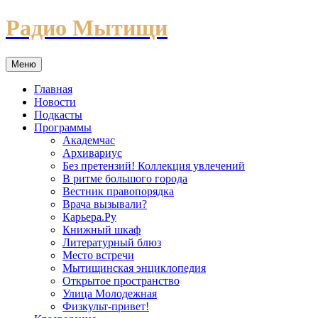
Перейти
Радио Мытищи
к
содержимому
Меню
Главная
Новости
Подкасты
Программы
Академчас
Архивариус
Без претензий! Коллекция увлечений
В ритме большого города
Вестник правопорядка
Врача вызывали?
Карьера.Ру
Книжный шкаф
Литературный блюз
Место встречи
Мытищинская энциклопедия
Открытое пространство
Улица Молодежная
Физкульт-привет!