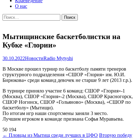
Краеведение
О нас
Найти:
Мытищинские баскетболистки на
Кубке «Глории»
30.10.2022
Новости
Radio Mytyshi
В Москве прошел турнир по баскетболу памяти тренеров
структурного подразделения «СШОР «Глория» им. Ю.И.
Бирюкова» среди команд девочек не старше 9 лет (2013 г.р.).
В турнире приняло участие 6 команд: СШОР «Глория»-1
(Москва), СШОР «Глория»-2 (Москва), СШОР Красногорск,
СШОР Ногинск, СШОР «Гольяново» (Москва), «СШОР по
баскетболу» (Мытищи).
По итогам игр наши спортсмены заняли 3 место.
Лучшим игроком в команде признана Софья Муравьева.
50 194
Навигация
←
Пловцы из Мытищ среди лучших в ЦФО
Вторую победу