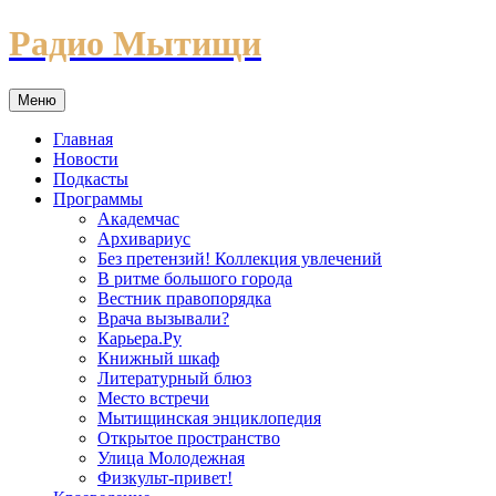
Перейти
Радио Мытищи
к
содержимому
Меню
Главная
Новости
Подкасты
Программы
Академчас
Архивариус
Без претензий! Коллекция увлечений
В ритме большого города
Вестник правопорядка
Врача вызывали?
Карьера.Ру
Книжный шкаф
Литературный блюз
Место встречи
Мытищинская энциклопедия
Открытое пространство
Улица Молодежная
Физкульт-привет!