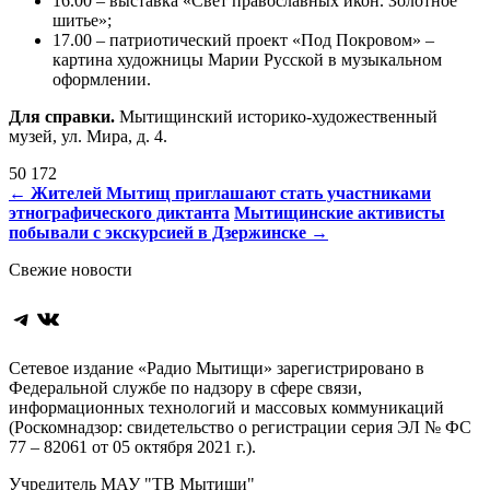
16.00 – выставка «Свет православных икон. Золотное
шитье»;
17.00 – патриотический проект «Под Покровом» –
картина художницы Марии Русской в музыкальном
оформлении.
Для справки.
Мытищинский историко-художественный
музей, ул. Мира, д. 4.
50 172
Навигация
←
Жителей Мытищ приглашают стать участниками
этнографического диктанта
Мытищинские активисты
по
побывали с экскурсией в Дзержинске
→
записям
Свежие новости
Telegram
ВКонтакте
Сетевое издание «Радио Мытищи» зарегистрировано в
Федеральной службе по надзору в сфере связи,
информационных технологий и массовых коммуникаций
(Роскомнадзор: свидетельство о регистрации серия ЭЛ № ФС
77 – 82061 от 05 октября 2021 г.).
Учредитель МАУ "ТВ Мытищи"