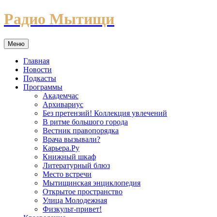
Перейти
Радио Мытищи
к
содержимому
Меню
Главная
Новости
Подкасты
Программы
Академчас
Архивариус
Без претензий! Коллекция увлечений
В ритме большого города
Вестник правопорядка
Врача вызывали?
Карьера.Ру
Книжный шкаф
Литературный блюз
Место встречи
Мытищинская энциклопедия
Открытое пространство
Улица Молодежная
Физкульт-привет!