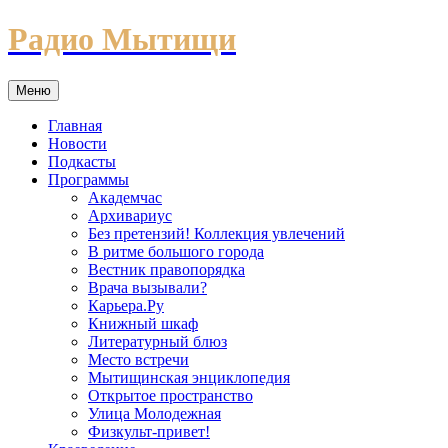
Перейти
Радио Мытищи
к
содержимому
Меню
Главная
Новости
Подкасты
Программы
Академчас
Архивариус
Без претензий! Коллекция увлечений
В ритме большого города
Вестник правопорядка
Врача вызывали?
Карьера.Ру
Книжный шкаф
Литературный блюз
Место встречи
Мытищинская энциклопедия
Открытое пространство
Улица Молодежная
Физкульт-привет!