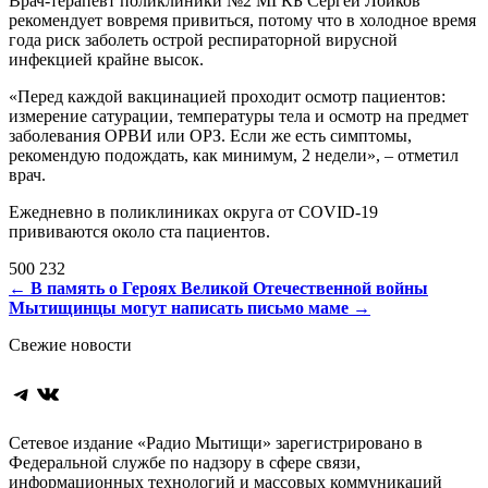
Врач-терапевт поликлиники №2 МГКБ Сергей Лоиков
рекомендует вовремя привиться, потому что в холодное время
года риск заболеть острой респираторной вирусной
инфекцией крайне высок.
«Перед каждой вакцинацией проходит осмотр пациентов:
измерение сатурации, температуры тела и осмотр на предмет
заболевания ОРВИ или ОРЗ. Если же есть симптомы,
рекомендую подождать, как минимум, 2 недели», – отметил
врач.
Ежедневно в поликлиниках округа от COVID-19
прививаются около ста пациентов.
500 232
Навигация
←
В память о Героях Великой Отечественной войны
Мытищинцы могут написать письмо маме
→
по
Свежие новости
записям
Telegram
ВКонтакте
Сетевое издание «Радио Мытищи» зарегистрировано в
Федеральной службе по надзору в сфере связи,
информационных технологий и массовых коммуникаций