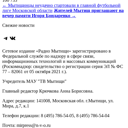
100 733
Навигация
←
Мытищинцы неудачно стартовали в главной футбольной
лиге Московской области
Жителей Мытищ приглашают на
по
вечер памяти Игоря Бондаренко
→
записям
Свежие новости
Telegram
ВКонтакте
Сетевое издание «Радио Мытищи» зарегистрировано в
Федеральной службе по надзору в сфере связи,
информационных технологий и массовых коммуникаций
(Роскомнадзор: свидетельство о регистрации серия ЭЛ № ФС
77 – 82061 от 05 октября 2021 г.).
Учредитель МАУ "ТВ Мытищи"
Главный редактор Крючкова Анна Борисовна.
Адрес редакции: 141008, Московская обл. г.Мытищи, ул.
Мира, д.7, к.1
Телефон редакции: 8 (495) 786-54-05, 8 (495) 786-54-04
Почта: mirpress@n-v-o.ru