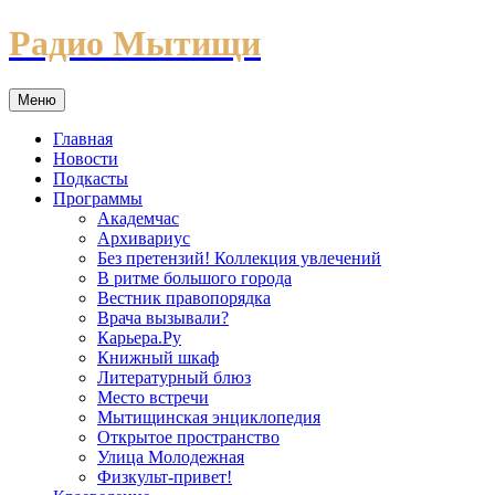
Перейти
Радио Мытищи
к
содержимому
Меню
Главная
Новости
Подкасты
Программы
Академчас
Архивариус
Без претензий! Коллекция увлечений
В ритме большого города
Вестник правопорядка
Врача вызывали?
Карьера.Ру
Книжный шкаф
Литературный блюз
Место встречи
Мытищинская энциклопедия
Открытое пространство
Улица Молодежная
Физкульт-привет!