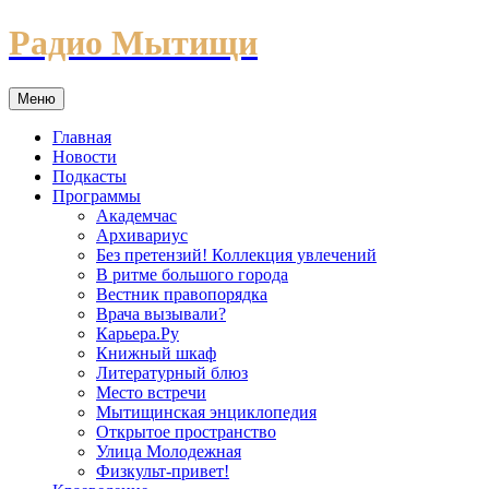
Перейти
Радио Мытищи
к
содержимому
Меню
Главная
Новости
Подкасты
Программы
Академчас
Архивариус
Без претензий! Коллекция увлечений
В ритме большого города
Вестник правопорядка
Врача вызывали?
Карьера.Ру
Книжный шкаф
Литературный блюз
Место встречи
Мытищинская энциклопедия
Открытое пространство
Улица Молодежная
Физкульт-привет!