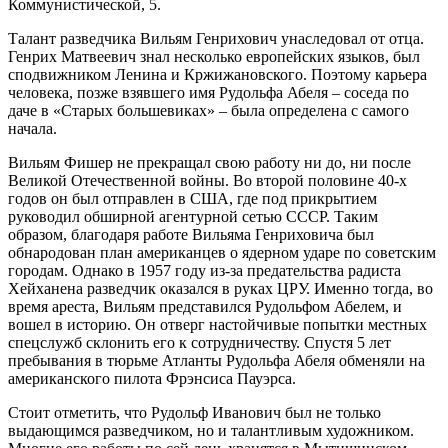
Коммунистической, 5.
Талант разведчика Вильям Генрихович унаследовал от отца.
Генрих Матвеевич знал несколько европейских языков, был
сподвижником Ленина и Кржижановского. Поэтому карьера
человека, позже взявшего имя Рудольфа Абеля – соседа по
даче в «Старых большевиках» – была определена с самого
начала.
Вильям Фишер не прекращал свою работу ни до, ни после
Великой Отечественной войны. Во второй половине 40-х
годов он был отправлен в США, где под прикрытием
руководил обширной агентурной сетью СССР. Таким
образом, благодаря работе Вильяма Генриховича был
обнародован план американцев о ядерном ударе по советским
городам. Однако в 1957 году из-за предательства радиста
Хейханена разведчик оказался в руках ЦРУ. Именно тогда, во
время ареста, Вильям представился Рудольфом Абелем, и
вошел в историю. Он отверг настойчивые попытки местных
спецслужб склонить его к сотрудничеству. Спустя 5 лет
пребывания в тюрьме Атланты Рудольфа Абеля обменяли на
американского пилота Фрэнсиса Пауэрса.
Стоит отметить, что Рудольф Иванович был не только
выдающимся разведчиком, но и талантливым художником.