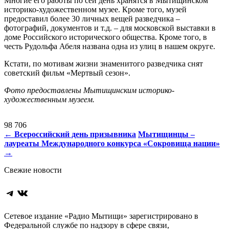
Многие его работы по сей день хранятся в Мытищинском
историко-художественном музее. Кроме того, музей
предоставил более 30 личных вещей разведчика –
фотографий, документов и т.д. – для московской выставки в
доме Российского исторического общества. Кроме того, в
честь Рудольфа Абеля названа одна из улиц в нашем округе.
Кстати, по мотивам жизни знаменитого разведчика снят
советский фильм «Мертвый сезон».
Фото предоставлены Мытищинским историко-
художественным музеем.
98 706
Навигация
←
Всероссийский день призывника
Мытищинцы –
лауреаты Международного конкурса «Сокровища нации»
по
→
записям
Свежие новости
Telegram
ВКонтакте
Сетевое издание «Радио Мытищи» зарегистрировано в
Федеральной службе по надзору в сфере связи,