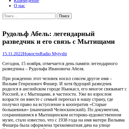
Краеведение
О нас
Найти:
Рудольф Абель: легендарный
разведчик и его связь с Мытищами
15.11.2022
Новости
Radio Mytyshi
Сегодня, 15 ноября, отмечается день памяти легендарного
разведчика – Рудольфа Ивановича Абеля.
При рождении этот человек носил совсем другое имя –
Вильям Генрихович Фишер. И хотя будущий разведчик
родился в английском городе Ньюкасл, его многое связывает с
Россией, и с Мытищами, в частности. Уже во взрослом
возрасте он вместе с семьей переехал в нашу страну, где
получил право на вступление в кооператив «Старые
большевики» (нынешний Челюскинский). По документам,
сохранившимся в Мытищинском историко-художественном
музее, стало известно, что с 1938 года на имя матери Вильяма
Фишера была оформлена трехкомнатная дача на улице