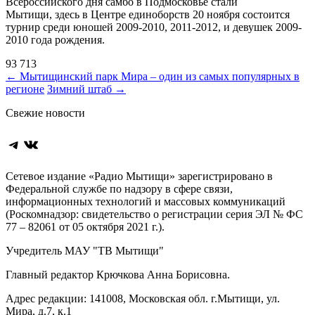
Всероссийского дня самбо в Подмосковье стали
Мытищи, здесь в Центре единоборств 20 ноября состоится
турнир среди юношей 2009-2010, 2011-2012, и девушек 2009-
2010 года рождения.
93 713
Навигация
←
Мытищинский парк Мира – один из самых популярных в
регионе
Зимний штаб
→
по
Свежие новости
записям
Telegram
ВКонтакте
Сетевое издание «Радио Мытищи» зарегистрировано в
Федеральной службе по надзору в сфере связи,
информационных технологий и массовых коммуникаций
(Роскомнадзор: свидетельство о регистрации серия ЭЛ № ФС
77 – 82061 от 05 октября 2021 г.).
Учредитель МАУ "ТВ Мытищи"
Главный редактор Крючкова Анна Борисовна.
Адрес редакции: 141008, Московская обл. г.Мытищи, ул.
Мира, д.7, к.1