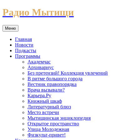
Перейти
Радио Мытищи
к
содержимому
Меню
Главная
Новости
Подкасты
Программы
Академчас
Архивариус
Без претензий! Коллекция увлечений
В ритме большого города
Вестник правопорядка
Врача вызывали?
Карьера.Ру
Книжный шкаф
Литературный блюз
Место встречи
Мытищинская энциклопедия
Открытое пространство
Улица Молодежная
Физкульт-привет!