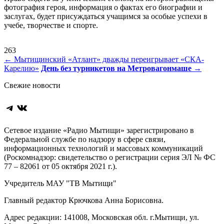
фотография героя, информация о фактах его биографии и
заслугах, будет присуждаться учащимся за особые успехи в
учебе, творчестве и спорте.
263
Навигация
←
Мытищинский «Атлант» дважды переигрывает «СКА-
Карелию»
День без турникетов на Метровагонмаше
→
по
Свежие новости
записям
Telegram
ВКонтакте
Сетевое издание «Радио Мытищи» зарегистрировано в
Федеральной службе по надзору в сфере связи,
информационных технологий и массовых коммуникаций
(Роскомнадзор: свидетельство о регистрации серия ЭЛ № ФС
77 – 82061 от 05 октября 2021 г.).
Учредитель МАУ "ТВ Мытищи"
Главный редактор Крючкова Анна Борисовна.
Адрес редакции: 141008, Московская обл. г.Мытищи, ул.