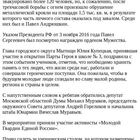
эвакуировано более 120 человек, но, к сожалению, после
трехчасовой борьбы с огнем произошло обрушение
металлической кровли на площади 1,5 тыс. кв. м, в результате
которого часть личного состава оказалась под завалом. Среди
них был и Павел Андрюшкин.
Указом Президента РФ от 3 ноября 2016 года Павел
Сергеевич был посмертно награжден орденом Мужества.
Глава городского округа Мытищи Юлия Купецкая, принявшая
участие в открытии Парты Героя в школе № 3, поздравила с
этим событием учеников, отметив, что необходимо хранить
память о тех людях, что жили среди нас, работали и
совершали героические поступки. Она пожелала, чтобы в
будущем молодые люди созидали во славу малой родины,
региона и страны в целом.
С напутственным словом к ребятам обратились депутат
Московской областной Думы Михаил Мурзаков, председатель
окружного Совета депутатов Андрей Гореликов и начальник
штаба Юнармии Вячеслав Муравьев.
В мероприятии приняли участие активисты «Молодой
Гвардии Единой России».
Право сидеть за ученическим столом, на котором размещены