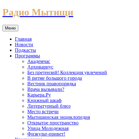
Перейти
Радио Мытищи
к
содержимому
Меню
Главная
Новости
Подкасты
Программы
Академчас
Архивариус
Без претензий! Коллекция увлечений
В ритме большого города
Вестник правопорядка
Врача вызывали?
Карьера.Ру
Книжный шкаф
Литературный блюз
Место встречи
Мытищинская энциклопедия
Открытое пространство
Улица Молодежная
Физкульт-привет!