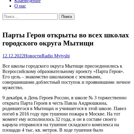
Краеведение
О нас
Найти:
Парты Героя открыты во всех школах
городского округа Мытищи
12.12.2022
Новости
Radio Mytyshi
Все школы городского округа Мытищи присоединились к
Всероссийскому образовательному проекту «Парта Героя».
Его цель – знакомство школьников с земляками,
совершившими доблестный поступок и проявившими личное
мужество.
9 декабря, в День Героев России, в школе № 3 торжественно
открыта Парта Героев в честь Павла Андрюшкина,
родившегося в Мытищах и учившегося в этой школе. Павел
погиб в 2016 году при тушении пожара в Москве. На тот
момент ему исполнилось 32 года, и он в составе своего
караула отправился на тушение складского комплекса на
площади 4 тыс. кв. метров. В ходе тушения было