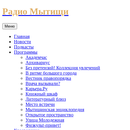
Перейти
Радио Мытищи
к
содержимому
Меню
Главная
Новости
Подкасты
Программы
Академчас
Архивариус
Без претензий! Коллекция увлечений
В ритме большого города
Вестник правопорядка
Врача вызывали?
Карьера.Ру
Книжный шкаф
Литературный блюз
Место встречи
Мытищинская энциклопедия
Открытое пространство
Улица Молодежная
Физкульт-привет!