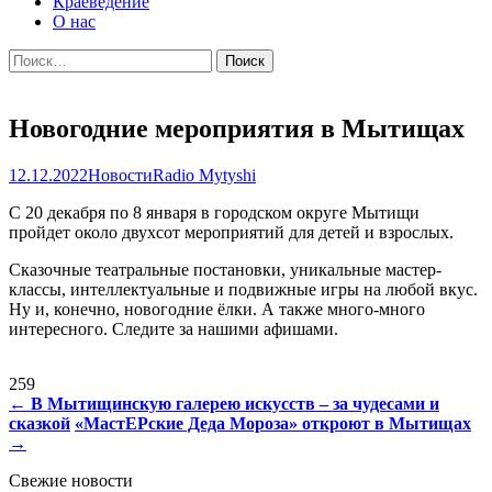
Краеведение
О нас
Найти:
Новогодние мероприятия в Мытищах
12.12.2022
Новости
Radio Mytyshi
С 20 декабря по 8 января в городском округе Мытищи
пройдет около двухсот мероприятий для детей и взрослых.
Сказочные театральные постановки, уникальные мастер-
классы, интеллектуальные и подвижные игры на любой вкус.
Ну и, конечно, новогодние ёлки. А также много-много
интересного. Следите за нашими афишами.
259
Навигация
←
В Мытищинскую галерею искусств – за чудесами и
сказкой
«МастЕРские Деда Мороза» откроют в Мытищах
по
→
записям
Свежие новости