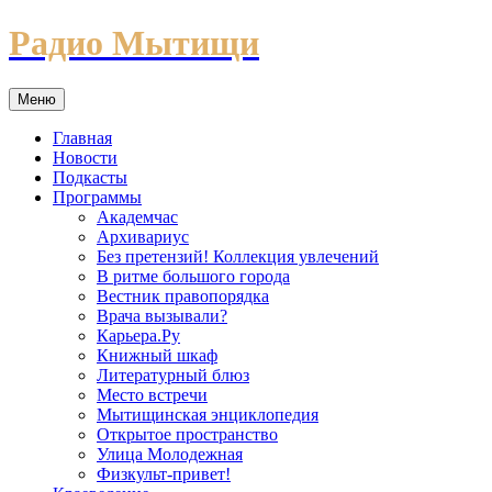
Перейти
Радио Мытищи
к
содержимому
Меню
Главная
Новости
Подкасты
Программы
Академчас
Архивариус
Без претензий! Коллекция увлечений
В ритме большого города
Вестник правопорядка
Врача вызывали?
Карьера.Ру
Книжный шкаф
Литературный блюз
Место встречи
Мытищинская энциклопедия
Открытое пространство
Улица Молодежная
Физкульт-привет!