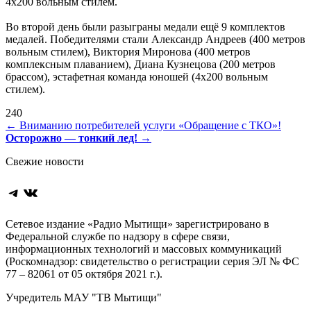
4х200 вольным стилем.
Во второй день были разыграны медали ещё 9 комплектов
медалей. Победителями стали Александр Андреев (400 метров
вольным стилем), Виктория Миронова (400 метров
комплексным плаванием), Диана Кузнецова (200 метров
брассом), эстафетная команда юношей (4х200 вольным
стилем).
240
Навигация
←
Вниманию потребителей услуги «Обращение с ТКО»!
Осторожно — тонкий лед!
→
по
Свежие новости
записям
Telegram
ВКонтакте
Сетевое издание «Радио Мытищи» зарегистрировано в
Федеральной службе по надзору в сфере связи,
информационных технологий и массовых коммуникаций
(Роскомнадзор: свидетельство о регистрации серия ЭЛ № ФС
77 – 82061 от 05 октября 2021 г.).
Учредитель МАУ "ТВ Мытищи"