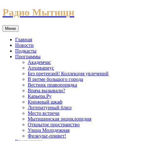
Перейти
Радио Мытищи
к
содержимому
Меню
Главная
Новости
Подкасты
Программы
Академчас
Архивариус
Без претензий! Коллекция увлечений
В ритме большого города
Вестник правопорядка
Врача вызывали?
Карьера.Ру
Книжный шкаф
Литературный блюз
Место встречи
Мытищинская энциклопедия
Открытое пространство
Улица Молодежная
Физкульт-привет!