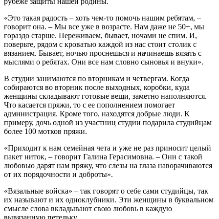
рубеже защиты нашей родины.
«Это такая радость – хоть чем-то помочь нашим ребятам, –
говорит она. – Мы все уже в возрасте. Нам даже не 50+, мы
гораздо старше. Переживаем, бывает, ночами не спим. И,
поверьте, рядом с кроватью каждой из нас стоит столик с
вязанием. Бывает, ночью проснешься и начинаешь вязать с
мыслями о ребятах. Они все нам словно сыновья и внуки».
В студии занимаются по вторникам и четвергам. Когда
собираются во вторник после выходных, коробки, куда
женщины складывают готовые вещи, заметно наполняются.
Что касается пряжи, то с ее пополнением помогает
администрация. Кроме того, находятся добрые люди. К
примеру, дочь одной из участниц студии подарила студийцам
более 100 мотков пряжи.
«Приходит к нам семейная чета и уже не раз приносит целый
пакет ниток, – говорит Галина Герасимовна. – Они с такой
любовью дарят нам пряжу, что слезы на глаза наворачиваются
от их порядочности и доброты».
«Вязальные войска» – так говорят о себе сами студийцы, так
их называют и их одноклубники. Эти женщины в буквальном
смысле слова вкладывают свою любовь в каждую
вывязанную петельку.