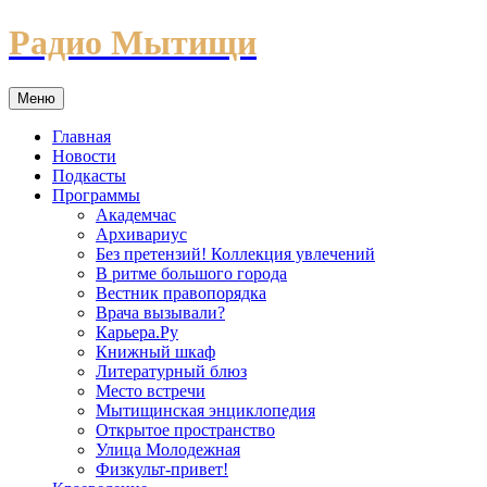
Перейти
Радио Мытищи
к
содержимому
Меню
Главная
Новости
Подкасты
Программы
Академчас
Архивариус
Без претензий! Коллекция увлечений
В ритме большого города
Вестник правопорядка
Врача вызывали?
Карьера.Ру
Книжный шкаф
Литературный блюз
Место встречи
Мытищинская энциклопедия
Открытое пространство
Улица Молодежная
Физкульт-привет!