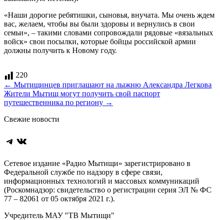
«Наши дорогие ребятишки, сыновья, внучата. Мы очень ждем
вас, желаем, чтобы вы были здоровы и вернулись в свои
семьи», – такими словами сопровождали рядовые «вязальных
войск» свои посылки, которые бойцы российской армии
должны получить к Новому году.
220
Навигация
←
Мытищинцев приглашают на лыжню Александра Легкова
Жители Мытищ могут получить свой паспорт
по
путешественника по региону
→
записям
Свежие новости
Telegram
ВКонтакте
Сетевое издание «Радио Мытищи» зарегистрировано в
Федеральной службе по надзору в сфере связи,
информационных технологий и массовых коммуникаций
(Роскомнадзор: свидетельство о регистрации серия ЭЛ № ФС
77 – 82061 от 05 октября 2021 г.).
Учредитель МАУ "ТВ Мытищи"