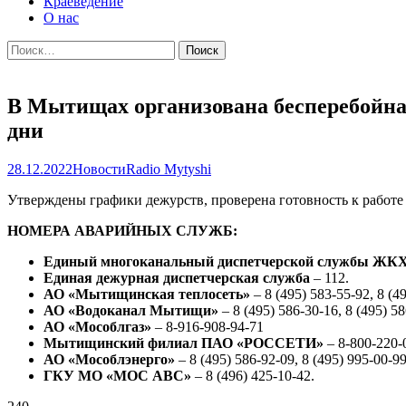
Краеведение
О нас
Найти:
В Мытищах организована бесперебойна
дни
28.12.2022
Новости
Radio Mytyshi
Утверждены графики дежурств, проверена готовность к работе
НОМЕРА АВАРИЙНЫХ СЛУЖБ:
Е
диный многоканальный диспетчерской службы ЖК
Единая дежурная диспетчерская служба
– 112.
АО «Мытищинская теплосеть»
– 8 (495) 583-55-92, 8 (4
АО «Водоканал Мытищи»
– 8 (495) 586-30-16, 8 (495) 58
АО «Мособлгаз»
– 8-916-908-94-71
Мытищинский филиал ПАО «РОССЕТИ»
– 8-800-220-
АО «Мособлэнерго»
– 8 (495) 586-92-09, 8 (495) 995-00-99
ГКУ МО «МОС АВС»
– 8 (496) 425-10-42.