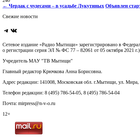
240
Навигация
←
Чердак с чудесами – в усадьбе Лукутиных
Объявлен старт
по
Свежие новости
записям
Telegram
ВКонтакте
Сетевое издание «Радио Мытищи» зарегистрировано в Федерал
о регистрации серия ЭЛ № ФС 77 – 82061 от 05 октября 2021 г.)
Учредитель МАУ "ТВ Мытищи"
Главный редактор Крючкова Анна Борисовна.
Адрес редакции: 141008, Московская обл. г.Мытищи, ул. Мира, д
Телефон редакции: 8 (495) 786-54-05, 8 (495) 786-54-04
Почта: mirpress@n-v-o.ru
12+