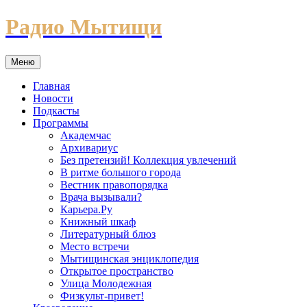
Перейти
Радио Мытищи
к
содержимому
Меню
Главная
Новости
Подкасты
Программы
Академчас
Архивариус
Без претензий! Коллекция увлечений
В ритме большого города
Вестник правопорядка
Врача вызывали?
Карьера.Ру
Книжный шкаф
Литературный блюз
Место встречи
Мытищинская энциклопедия
Открытое пространство
Улица Молодежная
Физкульт-привет!