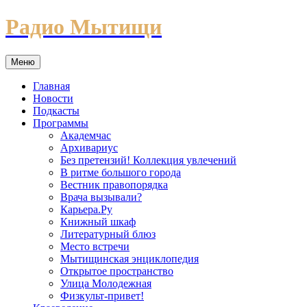
Перейти
Радио Мытищи
к
содержимому
Меню
Главная
Новости
Подкасты
Программы
Академчас
Архивариус
Без претензий! Коллекция увлечений
В ритме большого города
Вестник правопорядка
Врача вызывали?
Карьера.Ру
Книжный шкаф
Литературный блюз
Место встречи
Мытищинская энциклопедия
Открытое пространство
Улица Молодежная
Физкульт-привет!