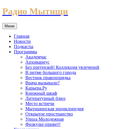
Перейти
Радио Мытищи
к
содержимому
Меню
Главная
Новости
Подкасты
Программы
Академчас
Архивариус
Без претензий! Коллекция увлечений
В ритме большого города
Вестник правопорядка
Врача вызывали?
Карьера.Ру
Книжный шкаф
Литературный блюз
Место встречи
Мытищинская энциклопедия
Открытое пространство
Улица Молодежная
Физкульт-привет!