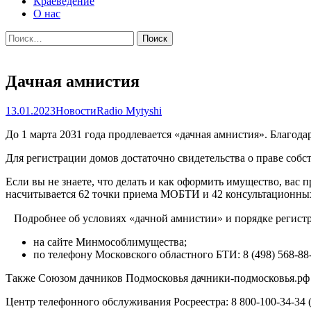
Краеведение
О нас
Найти:
Дачная амнистия
13.01.2023
Новости
Radio Mytyshi
До 1 марта 2031 года продлевается «дачная амнистия». Благо
Для регистрации домов достаточно свидетельства о праве собс
Если вы не знаете, что делать и как оформить имущество, ва
насчитывается 62 точки приема МОБТИ и 42 консультационн
⠀Подробнее об условиях «дачной амнистии» и порядке регист
на сайте Минмособлимущества;
по телефону Московского областного БТИ: 8 (498) 568-88
Также Союзом дачников Подмосковья дачники-подмосковья.рф 
Центр телефонного обслуживания Росреестра: 8 800-100-34-34 