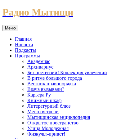
Перейти
Радио Мытищи
к
содержимому
Меню
Главная
Новости
Подкасты
Программы
Академчас
Архивариус
Без претензий! Коллекция увлечений
В ритме большого города
Вестник правопорядка
Врача вызывали?
Карьера.Ру
Книжный шкаф
Литературный блюз
Место встречи
Мытищинская энциклопедия
Открытое пространство
Улица Молодежная
Физкульт-привет!