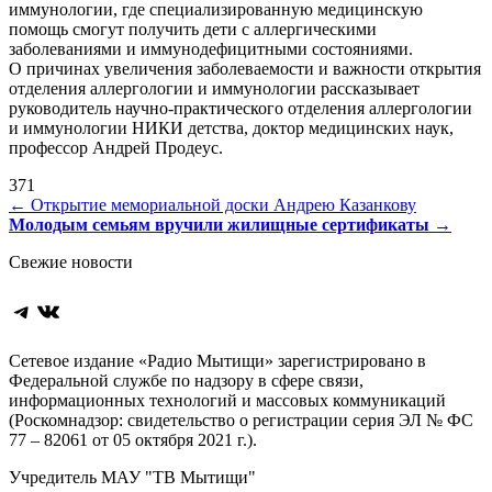
иммунологии, где специализированную медицинскую
помощь смогут получить дети с аллергическими
заболеваниями и иммунодефицитными состояниями.
О причинах увеличения заболеваемости и важности открытия
отделения аллергологии и иммунологии рассказывает
руководитель научно-практического отделения аллергологии
и иммунологии НИКИ детства, доктор медицинских наук,
профессор Андрей Продеус.
371
Навигация
←
Открытие мемориальной доски Андрею Казанкову
Молодым семьям вручили жилищные сертификаты
→
по
Свежие новости
записям
Telegram
ВКонтакте
Сетевое издание «Радио Мытищи» зарегистрировано в
Федеральной службе по надзору в сфере связи,
информационных технологий и массовых коммуникаций
(Роскомнадзор: свидетельство о регистрации серия ЭЛ № ФС
77 – 82061 от 05 октября 2021 г.).
Учредитель МАУ "ТВ Мытищи"