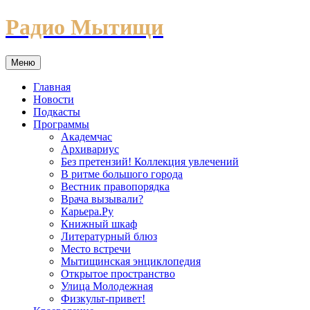
Перейти
Радио Мытищи
к
содержимому
Меню
Главная
Новости
Подкасты
Программы
Академчас
Архивариус
Без претензий! Коллекция увлечений
В ритме большого города
Вестник правопорядка
Врача вызывали?
Карьера.Ру
Книжный шкаф
Литературный блюз
Место встречи
Мытищинская энциклопедия
Открытое пространство
Улица Молодежная
Физкульт-привет!