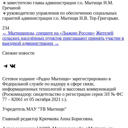
🔹заместителю главы администрации г.о. Мытищи Н.М.
Гречаной
🔹руководителю управления по обеспечению социальных
гарантий администрации г.о. Мытищи Н.В. Тер-Григорьян.
234
Навигация
←
Мытищинцы, спешите на «Лыжню России»
Жителей
сельских населённых пунктов приглашают принять участие в
по
выездной администрации
→
записям
Свежие новости
Telegram
ВКонтакте
Сетевое издание «Радио Мытищи» зарегистрировано в
Федеральной службе по надзору в сфере связи,
информационных технологий и массовых коммуникаций
(Роскомнадзор: свидетельство о регистрации серия ЭЛ № ФС
77 – 82061 от 05 октября 2021 г.).
Учредитель МАУ "ТВ Мытищи"
Главный редактор Крючкова Анна Борисовна.