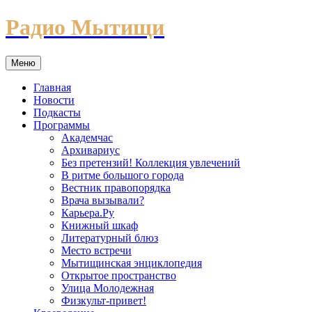
Перейти
Радио Мытищи
к
содержимому
Меню
Главная
Новости
Подкасты
Программы
Академчас
Архивариус
Без претензий! Коллекция увлечений
В ритме большого города
Вестник правопорядка
Врача вызывали?
Карьера.Ру
Книжный шкаф
Литературный блюз
Место встречи
Мытищинская энциклопедия
Открытое пространство
Улица Молодежная
Физкульт-привет!