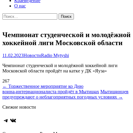
Краеведение
О нас
Найти:
Чемпионат студенческой и молодёжной
хоккейной лиги Московской области
11.02.2023
Новости
Radio Mytyshi
Чемпионат студенческой и молодёжной хоккейной лиги
Московской области пройдёт на катке у ДК «Яуза»
267
Навигация
←
Торжественное мероприятие ко Дню
воина‑интернационалиста пройдёт в Мытищах
Мытищинцев
по
предупреждают о неблагоприятных погодных условиях
→
записям
Свежие новости
Telegram
ВКонтакте