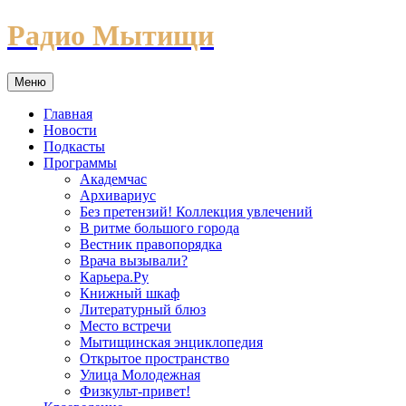
Перейти
Радио Мытищи
к
содержимому
Меню
Главная
Новости
Подкасты
Программы
Академчас
Архивариус
Без претензий! Коллекция увлечений
В ритме большого города
Вестник правопорядка
Врача вызывали?
Карьера.Ру
Книжный шкаф
Литературный блюз
Место встречи
Мытищинская энциклопедия
Открытое пространство
Улица Молодежная
Физкульт-привет!